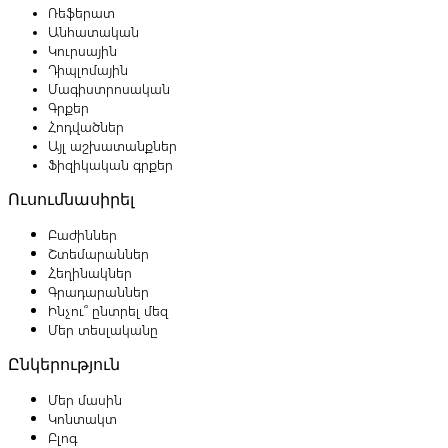
Ռեֆերատ
Անհատական
Կուրսային
Դիպլոմային
Մագիստրոսական
Գրքեր
Հոդվածներ
Այլ աշխատանքներ
Ֆիզիկական գրքեր
Ուսումնասիրել
Բաժիններ
Շտեմարաններ
Հեղինակներ
Գրադարաններ
Ինչու՞ ընտրել մեզ
Մեր տեսլականը
Ընկերություն
Մեր մասին
Կոնտակտ
Բլոգ