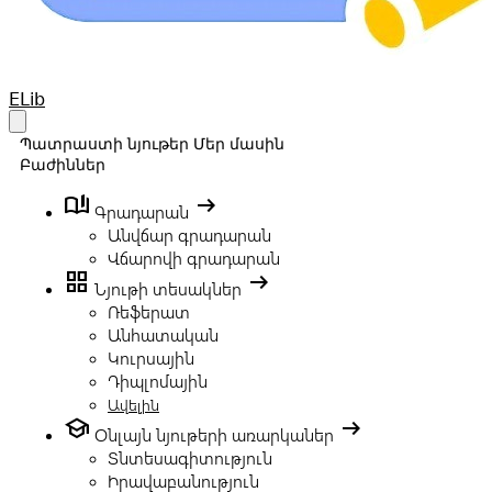
Your Company
ELib
Open main menu
Պատրաստի նյութեր
Մեր մասին
Բաժիններ
book_ribbon
arrow_right_alt
Գրադարան
Անվճար գրադարան
Վճարովի գրադարան
grid_view
arrow_right_alt
Նյութի տեսակներ
Ռեֆերատ
Անհատական
Կուրսային
Դիպլոմային
Ավելին
school
arrow_right_alt
Օնլայն նյութերի առարկաներ
Տնտեսագիտություն
Իրավաբանություն