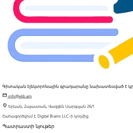
Գիտական էլեկտրոնային գրադարանը նախատեսված է կր
mail
info@elib.am
location_on
Երևան, Հայաստան, Վազգեն Սարգսյան 26/1
Շահագործվում է Digital Brains LLC-ի կողմից
Պատրաստի նյութեր