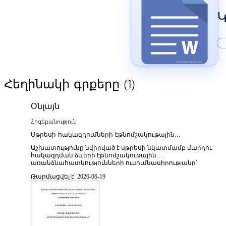
Կ
(1)
Հեղինակի գրքերը
Օնլայն
Հոգեբանություն
Սթրեսի հակազդումների էթնոմշակութային
առանձնահատկությունները
Աշխատությունը նվիրված է սթրեսի նկատմամբ մարդու
հակազդման ձևերի էթնոմշակութային
առանձնահատկությունների ուսումնասիրությանը՝
ընդգծելով, որ սթրեսային իրավիճակներում վարքագիծը և
Թարմացվել է՝ 2026-06-19
հոգեբանական արձագանքները ձևավորվում են ոչ միայն
կենսաբանական, այլ նաև մշակութային գործոնների
ազդեցությամբ։ Հեղինակը վերլուծում է տարբեր էթնիկ
խմբերի մոտ դիտվող սթրեսի հաղթահարման
մեխանիզմները, արժեքային համակարգերի,
ավանդույթների, սոցիալական նորմերի և ընտանիքային
կառուցվածքի ազդեցությունը հուզական և վարքային