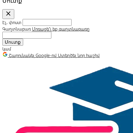
Մուտք
close
Էլ․ փոստ
Գաղտնաբառ
Մոռացե՞լ եք գաղտնաբառը
Մուտք
կամ
Շարունակել Google-ով
Ստեղծել նոր հաշիվ