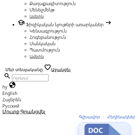
Քաղաքագիտություն
Մենեջմենթ
Ավելին
school
arrow_right_alt
Ֆիզիկական նյութերի առարկաներ
Կենսագրություն
Հոգեբանություն
Մանկական
Պատմություն
Ավելին
favorite
Մեր տեսլականը
Աջակցել
search
globe
hy
English
Հայերեն
Русский
Մուտք
Գրանցվել
Գլխավոր
›
Հեղինակնե