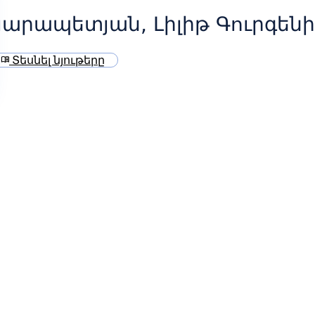
արապետյան, Լիլիթ Գուրգենի
Տեսնել նյութերը
menu_book