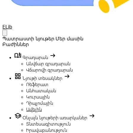
Your Company
ELib
Open main menu
Պատրաստի նյութեր
Մեր մասին
Բաժիններ
book_ribbon
arrow_right_alt
Գրադարան
Անվճար գրադարան
Վճարովի գրադարան
grid_view
arrow_right_alt
Նյութի տեսակներ
Ռեֆերատ
Անհատական
Կուրսային
Դիպլոմային
Ավելին
school
arrow_right_alt
Օնլայն նյութերի առարկաներ
Տնտեսագիտություն
Իրավաբանություն