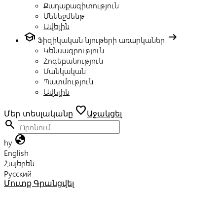
Քաղաքագիտություն
Մենեջմենթ
Ավելին
school
arrow_right_alt
Ֆիզիկական նյութերի առարկաներ
Կենսագրություն
Հոգեբանություն
Մանկական
Պատմություն
Ավելին
favorite
Մեր տեսլականը
Աջակցել
search
globe
hy
English
Հայերեն
Русский
Մուտք
Գրանցվել