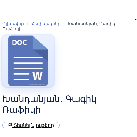
Գլխավոր
›
Հեղինակներ
›
Խանդանյան, Գագիկ
Ռաֆիկի
Խանդանյան, Գագիկ
Ռաֆիկի
menu_book
Տեսնել նյութերը