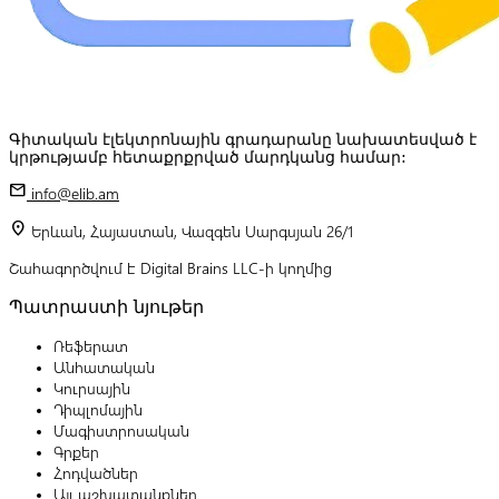
Գիտական էլեկտրոնային գրադարանը նախատեսված է
կրթությամբ հետաքրքրված մարդկանց համար:
mail
info@elib.am
location_on
Երևան, Հայաստան, Վազգեն Սարգսյան 26/1
Շահագործվում է Digital Brains LLC-ի կողմից
Պատրաստի նյութեր
Ռեֆերատ
Անհատական
Կուրսային
Դիպլոմային
Մագիստրոսական
Գրքեր
Հոդվածներ
Այլ աշխատանքներ