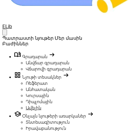
Your Company
ELib
Open main menu
Պատրաստի նյութեր
Մեր մասին
Բաժիններ
book_ribbon
arrow_right_alt
Գրադարան
Անվճար գրադարան
Վճարովի գրադարան
grid_view
arrow_right_alt
Նյութի տեսակներ
Ռեֆերատ
Անհատական
Կուրսային
Դիպլոմային
Ավելին
school
arrow_right_alt
Օնլայն նյութերի առարկաներ
Տնտեսագիտություն
Իրավաբանություն