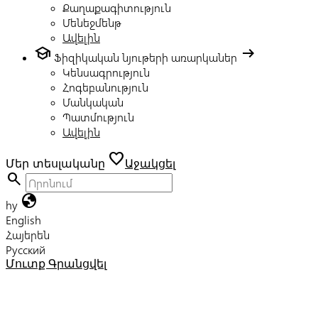
Քաղաքագիտություն
Մենեջմենթ
Ավելին
school
arrow_right_alt
Ֆիզիկական նյութերի առարկաներ
Կենսագրություն
Հոգեբանություն
Մանկական
Պատմություն
Ավելին
favorite
Մեր տեսլականը
Աջակցել
search
globe
hy
English
Հայերեն
Русский
Մուտք
Գրանցվել