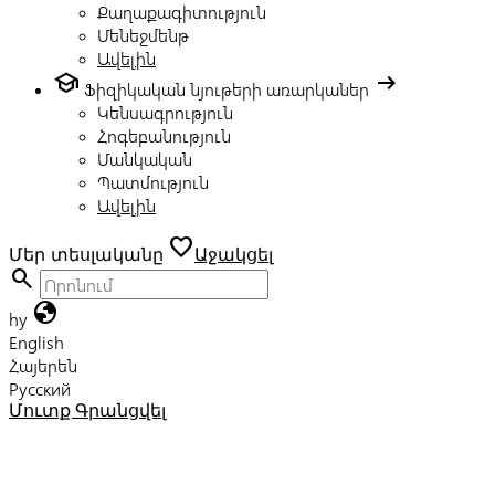
Քաղաքագիտություն
Մենեջմենթ
Ավելին
school
arrow_right_alt
Ֆիզիկական նյութերի առարկաներ
Կենսագրություն
Հոգեբանություն
Մանկական
Պատմություն
Ավելին
favorite
Մեր տեսլականը
Աջակցել
search
globe
hy
English
Հայերեն
Русский
Մուտք
Գրանցվել