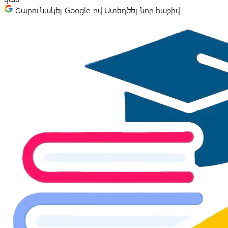
Շարունակել Google-ով
Ստեղծել նոր հաշիվ