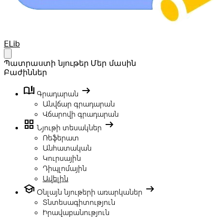
Your Company
ELib
Open main menu
Պատրաստի նյութեր
Մեր մասին
Բաժիններ
book_ribbon
arrow_right_alt
Գրադարան
Անվճար գրադարան
Վճարովի գրադարան
grid_view
arrow_right_alt
Նյութի տեսակներ
Ռեֆերատ
Անհատական
Կուրսային
Դիպլոմային
Ավելին
school
arrow_right_alt
Օնլայն նյութերի առարկաներ
Տնտեսագիտություն
Իրավաբանություն