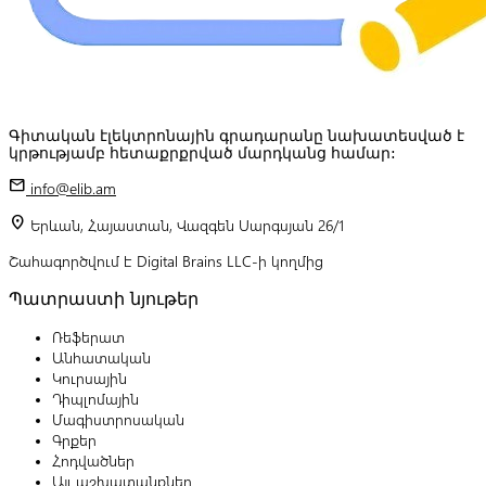
Գիտական էլեկտրոնային գրադարանը նախատեսված է
կրթությամբ հետաքրքրված մարդկանց համար:
mail
info@elib.am
location_on
Երևան, Հայաստան, Վազգեն Սարգսյան 26/1
Շահագործվում է Digital Brains LLC-ի կողմից
Պատրաստի նյութեր
Ռեֆերատ
Անհատական
Կուրսային
Դիպլոմային
Մագիստրոսական
Գրքեր
Հոդվածներ
Այլ աշխատանքներ