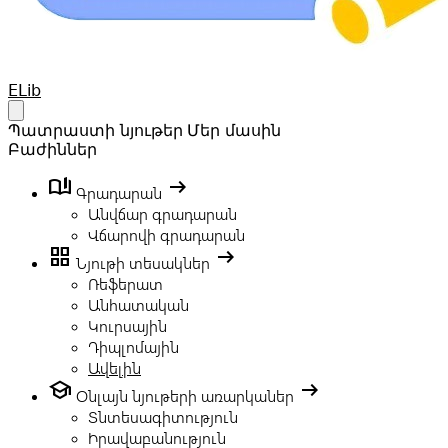
Your Company
ELib
Open main menu
Պատրաստի նյութեր
Մեր մասին
Բաժիններ
book_ribbon
arrow_right_alt
Գրադարան
Անվճար գրադարան
Վճարովի գրադարան
grid_view
arrow_right_alt
Նյութի տեսակներ
Ռեֆերատ
Անհատական
Կուրսային
Դիպլոմային
Ավելին
school
arrow_right_alt
Օնլայն նյութերի առարկաներ
Տնտեսագիտություն
Իրավաբանություն