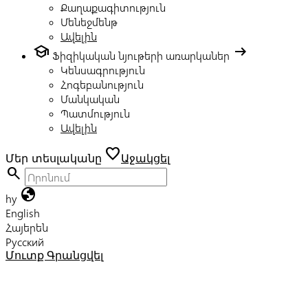
Քաղաքագիտություն
Մենեջմենթ
Ավելին
school
arrow_right_alt
Ֆիզիկական նյութերի առարկաներ
Կենսագրություն
Հոգեբանություն
Մանկական
Պատմություն
Ավելին
favorite
Մեր տեսլականը
Աջակցել
search
globe
hy
English
Հայերեն
Русский
Մուտք
Գրանցվել