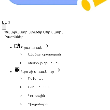
Your Company
ELib
Open main menu
Պատրաստի նյութեր
Մեր մասին
Բաժիններ
book_ribbon
arrow_right_alt
Գրադարան
Անվճար գրադարան
Վճարովի գրադարան
grid_view
arrow_right_alt
Նյութի տեսակներ
Ռեֆերատ
Անհատական
Կուրսային
Դիպլոմային