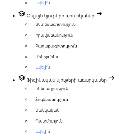
Ավելին
school
arrow_right_alt
Օնլայն նյութերի առարկաներ
Տնտեսագիտություն
Իրավաբանություն
Քաղաքագիտություն
Մենեջմենթ
Ավելին
school
arrow_right_alt
Ֆիզիկական նյութերի առարկաներ
Կենսագրություն
Հոգեբանություն
Մանկական
Պատմություն
Ավելին