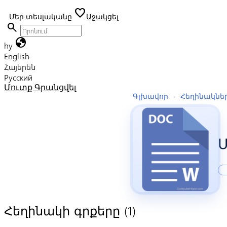
favorite
Մեր տեսլականը
Աջակցել
search
globe
hy
English
Հայերեն
Русский
Մուտք
Գրանցվել
Գլխավոր
›
Հեղինակնե
(1)
Հեղինակի գրքերը