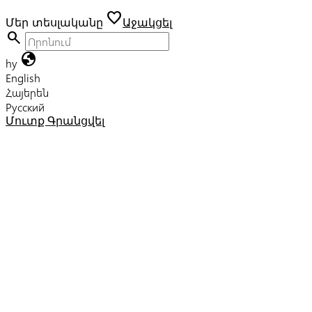
favorite
Մեր տեսլականը
Աջակցել
search
globe
hy
English
Հայերեն
Русский
Մուտք
Գրանցվել