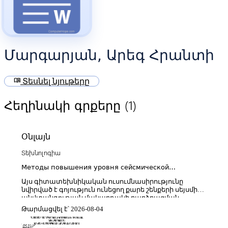
Մարգարյան, Արեգ Հրանտի
menu_book
Տեսնել նյութերը
(1)
Հեղինակի գրքերը
Օնլայն
Տեխնոլոգիա
Методы повышения уровня сейсмической
безопасности существующих каменных зданий
Այս գիտատեխնիկական ուսումնասիրությունը
նվիրված է գոյություն ունեցող քարե շենքերի սեյսմիկ
անվտանգության մակարդակի բարձրացման
ժամանակակից մեթոդների վերլուծությանը։
Թարմացվել է՝ 2026-08-04
Աշխատության մեջ դիտարկվում են պատմական և
ավանդական քարե կառուցվածքների սեյսմիկ