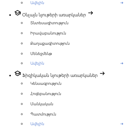
Ավելին
arrow_right_alt
school
arrow_right_alt
Օնլայն նյութերի առարկաներ
Տնտեսագիտություն
Իրավաբանություն
Քաղաքագիտություն
Մենեջմենթ
Ավելին
arrow_right_alt
school
arrow_right_alt
Ֆիզիկական նյութերի առարկաներ
Կենսագրություն
Հոգեբանություն
Մանկական
Պատմություն
Ավելին
arrow_right_alt