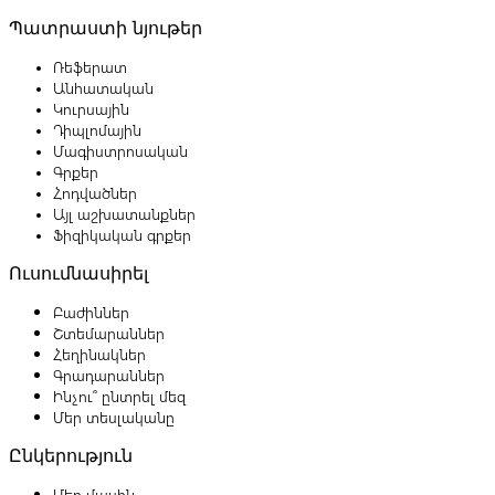
Պատրաստի նյութեր
Ռեֆերատ
Անհատական
Կուրսային
Դիպլոմային
Մագիստրոսական
Գրքեր
Հոդվածներ
Այլ աշխատանքներ
Ֆիզիկական գրքեր
Ուսումնասիրել
Բաժիններ
Շտեմարաններ
Հեղինակներ
Գրադարաններ
Ինչու՞ ընտրել մեզ
Մեր տեսլականը
Ընկերություն
Մեր մասին