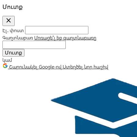
Մուտք
close
Էլ․ փոստ
Գաղտնաբառ
Մոռացե՞լ եք գաղտնաբառը
Մուտք
կամ
Շարունակել Google-ով
Ստեղծել նոր հաշիվ