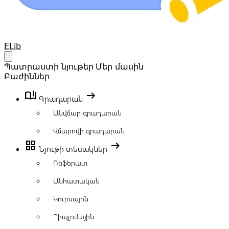
Your Company
ELib
Open main menu
Պատրաստի նյութեր
Մեր մասին
Բաժիններ
book_ribbon
arrow_right_alt
Գրադարան
Անվճար գրադարան
Վճարովի գրադարան
grid_view
arrow_right_alt
Նյութի տեսակներ
Ռեֆերատ
Անհատական
Կուրսային
Դիպլոմային