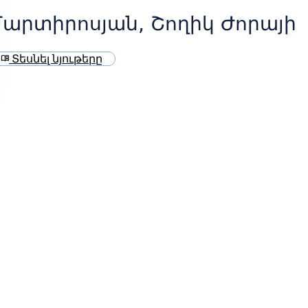
արտիրոսյան, Շողիկ Ժորայի
Տեսնել նյութերը
menu_book
և