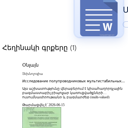
Մ
(1)
Հեղինակի գրքերը
Օնլայն
Տեխնոլոգիա
Исследование полупроводниковых мультистабильных
биполярных структур и разработка многозначной
Այս աշխատությունը վերաբերում է կիսահաղորդչային
элементной базы
բազմաստաբիլ բիպոլյար կառուցվածքների
ուսումնասիրությանը և բազմարժեք (multi-valued)
էլեմենտային բազայի մշակմանը՝ միկրոէլեկտրոնիկայի 
Թարմացվել է՝ 2026-06-15
հաշվողական տեխնիկայի տեսական ու կիրառական
հիմնախնդիրների համատեքստում։ Հետազոտության
հիմնական նպատակն է վերլուծել այն ֆիզիկական և
էլեկտրական գործընթացները, որոնք ապահովում են
կիսահաղորդչային կառուցվածքներում բազմաստաբիլ
վիճակների գոյությունը, ինչպես նաև մշակել