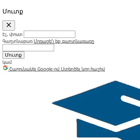
Մուտք
close
Էլ․ փոստ
Գաղտնաբառ
Մոռացե՞լ եք գաղտնաբառը
Մուտք
կամ
Շարունակել Google-ով
Ստեղծել նոր հաշիվ