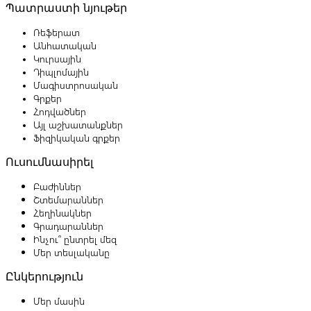
Պատրաստի նյութեր
Ռեֆերատ
Անհատական
Կուրսային
Դիպլոմային
Մագիստրոսական
Գրքեր
Հոդվածներ
Այլ աշխատանքներ
Ֆիզիկական գրքեր
Ուսումնասիրել
Բաժիններ
Շտեմարաններ
Հեղինակներ
Գրադարաններ
Ինչու՞ ընտրել մեզ
Մեր տեսլականը
Ընկերություն
Մեր մասին