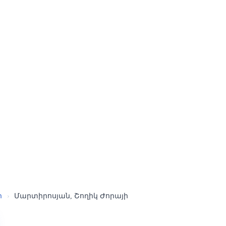
ր
›
Մարտիրոսյան, Շողիկ Ժորայի