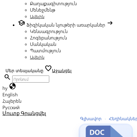
Քաղաքագիտություն
Մենեջմենթ
Ավելին
school
arrow_right_alt
Ֆիզիկական նյութերի առարկաներ
Կենսագրություն
Հոգեբանություն
Մանկական
Պատմություն
Ավելին
favorite
Մեր տեսլականը
Աջակցել
search
globe
hy
English
Հայերեն
Русский
Մուտք
Գրանցվել
Գլխավոր
›
Հեղինակնե