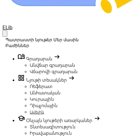
Your Company
ELib
Open main menu
Պատրաստի նյութեր
Մեր մասին
Բաժիններ
book_ribbon
arrow_right_alt
Գրադարան
Անվճար գրադարան
Վճարովի գրադարան
grid_view
arrow_right_alt
Նյութի տեսակներ
Ռեֆերատ
Անհատական
Կուրսային
Դիպլոմային
Ավելին
school
arrow_right_alt
Օնլայն նյութերի առարկաներ
Տնտեսագիտություն
Իրավաբանություն