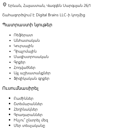
location_on
Երևան, Հայաստան, Վազգեն Սարգսյան 26/1
Շահագործվում է Digital Brains LLC-ի կողմից
Պատրաստի նյութեր
Ռեֆերատ
Անհատական
Կուրսային
Դիպլոմային
Մագիստրոսական
Գրքեր
Հոդվածներ
Այլ աշխատանքներ
Ֆիզիկական գրքեր
Ուսումնասիրել
Բաժիններ
Շտեմարաններ
Հեղինակներ
Գրադարաններ
Ինչու՞ ընտրել մեզ
Մեր տեսլականը