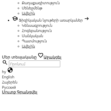
Քաղաքագիտություն
Մենեջմենթ
Ավելին
school
arrow_right_alt
Ֆիզիկական նյութերի առարկաներ
Կենսագրություն
Հոգեբանություն
Մանկական
Պատմություն
Ավելին
favorite
Մեր տեսլականը
Աջակցել
search
globe
hy
English
Հայերեն
Русский
Մուտք
Գրանցվել