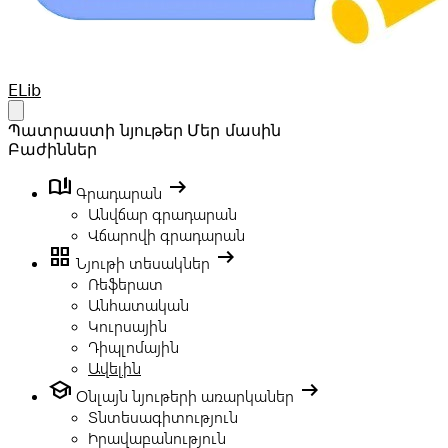
Your Company
ELib
Open main menu
Պատրաստի նյութեր
Մեր մասին
Բաժիններ
book_ribbon
arrow_right_alt
Գրադարան
Անվճար գրադարան
Վճարովի գրադարան
grid_view
arrow_right_alt
Նյութի տեսակներ
Ռեֆերատ
Անհատական
Կուրսային
Դիպլոմային
Ավելին
school
arrow_right_alt
Օնլայն նյութերի առարկաներ
Տնտեսագիտություն
Իրավաբանություն