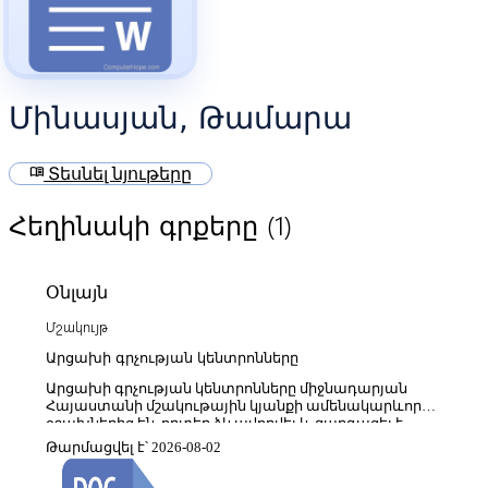
Մինասյան, Թամարա
menu_book
Տեսնել նյութերը
(1)
Հեղինակի գրքերը
Օնլայն
Մշակույթ
Արցախի գրչության կենտրոնները
Արցախի գրչության կենտրոնները միջնադարյան
Հայաստանի մշակութային կյանքի ամենակարևոր
օջախներից են, որտեղ ձևավորվել և զարգացել է
ձեռագրական արվեստը, մատենագրությունը և
Թարմացվել է՝ 2026-08-02
գրչության բարձր մշակույթը։ Այդ կենտրոնները
հիմնականում գործել են վանական համալիրների