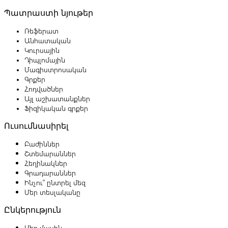
Պատրաստի նյութեր
Ռեֆերատ
Անհատական
Կուրսային
Դիպլոմային
Մագիստրոսական
Գրքեր
Հոդվածներ
Այլ աշխատանքներ
Ֆիզիկական գրքեր
Ուսումնասիրել
Բաժիններ
Շտեմարաններ
Հեղինակներ
Գրադարաններ
Ինչու՞ ընտրել մեզ
Մեր տեսլականը
Ընկերություն
Մեր մասին