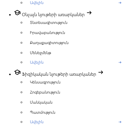
Ավելին
arrow_right_alt
school
arrow_right_alt
Օնլայն նյութերի առարկաներ
Տնտեսագիտություն
Իրավաբանություն
Քաղաքագիտություն
Մենեջմենթ
Ավելին
arrow_right_alt
school
arrow_right_alt
Ֆիզիկական նյութերի առարկաներ
Կենսագրություն
Հոգեբանություն
Մանկական
Պատմություն
Ավելին
arrow_right_alt