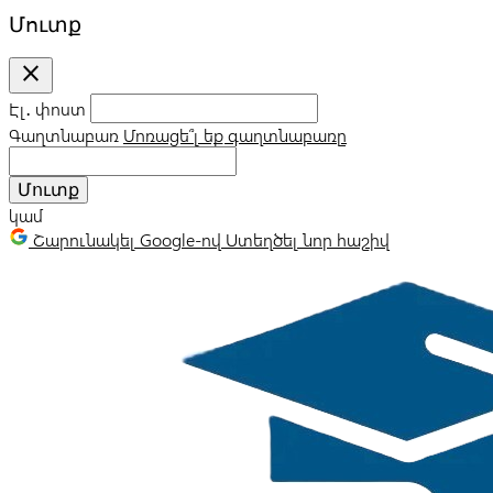
Մուտք
close
Էլ․ փոստ
Գաղտնաբառ
Մոռացե՞լ եք գաղտնաբառը
Մուտք
կամ
Շարունակել Google-ով
Ստեղծել նոր հաշիվ