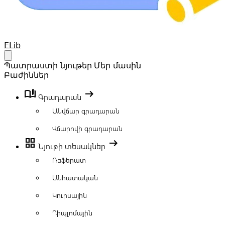
Your Company
ELib
Open main menu
Պատրաստի նյութեր
Մեր մասին
Բաժիններ
book_ribbon
arrow_right_alt
Գրադարան
Անվճար գրադարան
Վճարովի գրադարան
grid_view
arrow_right_alt
Նյութի տեսակներ
Ռեֆերատ
Անհատական
Կուրսային
Դիպլոմային