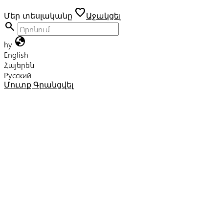
favorite
Մեր տեսլականը
Աջակցել
search
globe
hy
English
Հայերեն
Русский
Մուտք
Գրանցվել