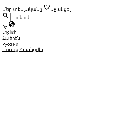
favorite
Մեր տեսլականը
Աջակցել
search
globe
hy
English
Հայերեն
Русский
Մուտք
Գրանցվել