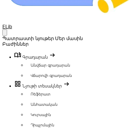
Your Company
ELib
Open main menu
Պատրաստի նյութեր
Մեր մասին
Բաժիններ
book_ribbon
arrow_right_alt
Գրադարան
Անվճար գրադարան
Վճարովի գրադարան
grid_view
arrow_right_alt
Նյութի տեսակներ
Ռեֆերատ
Անհատական
Կուրսային
Դիպլոմային