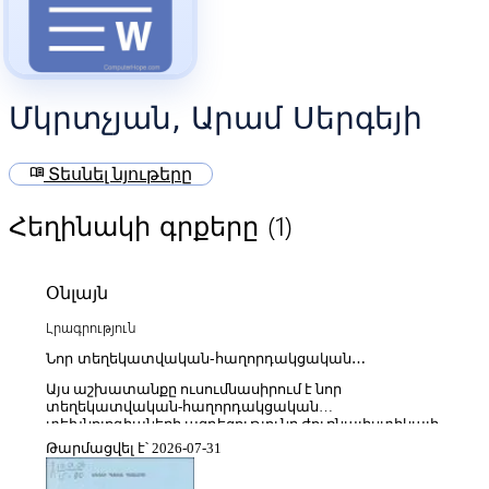
Մկրտչյան, Արամ Սերգեյի
menu_book
Տեսնել նյութերը
(1)
Հեղինակի գրքերը
Օնլայն
Լրագրություն
Նոր տեղեկատվական-հաղորդակցական
տեխնոլոգիաները և ժուռնալիստիկան
Այս աշխատանքը ուսումնասիրում է նոր
տեղեկատվական-հաղորդակցական
տեխնոլոգիաների ազդեցությունը ժուռնալիստիկայի
զարգացման վրա՝ ընդգծելով մեդիա միջավայրի
Թարմացվել է՝ 2026-07-31
արագ թվայնացումը, տեղեկատվության
արտադրության և տարածման ձևերի