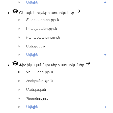
Ավելին
arrow_right_alt
school
arrow_right_alt
Օնլայն նյութերի առարկաներ
Տնտեսագիտություն
Իրավաբանություն
Քաղաքագիտություն
Մենեջմենթ
Ավելին
arrow_right_alt
school
arrow_right_alt
Ֆիզիկական նյութերի առարկաներ
Կենսագրություն
Հոգեբանություն
Մանկական
Պատմություն
Ավելին
arrow_right_alt