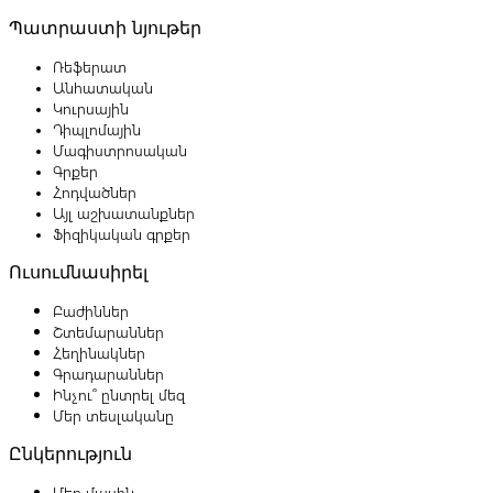
Պատրաստի նյութեր
Ռեֆերատ
Անհատական
Կուրսային
Դիպլոմային
Մագիստրոսական
Գրքեր
Հոդվածներ
Այլ աշխատանքներ
Ֆիզիկական գրքեր
Ուսումնասիրել
Բաժիններ
Շտեմարաններ
Հեղինակներ
Գրադարաններ
Ինչու՞ ընտրել մեզ
Մեր տեսլականը
Ընկերություն
Մեր մասին