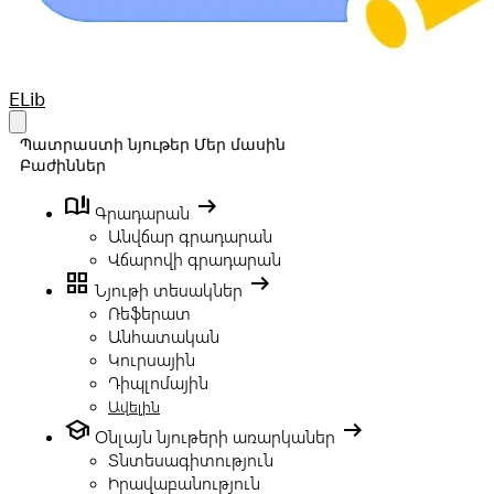
Your Company
ELib
Open main menu
Պատրաստի նյութեր
Մեր մասին
Բաժիններ
book_ribbon
arrow_right_alt
Գրադարան
Անվճար գրադարան
Վճարովի գրադարան
grid_view
arrow_right_alt
Նյութի տեսակներ
Ռեֆերատ
Անհատական
Կուրսային
Դիպլոմային
Ավելին
school
arrow_right_alt
Օնլայն նյութերի առարկաներ
Տնտեսագիտություն
Իրավաբանություն