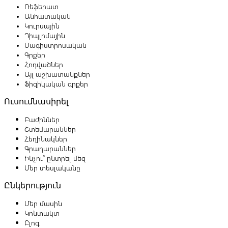
Ռեֆերատ
Անհատական
Կուրսային
Դիպլոմային
Մագիստրոսական
Գրքեր
Հոդվածներ
Այլ աշխատանքներ
Ֆիզիկական գրքեր
Ուսումնասիրել
Բաժիններ
Շտեմարաններ
Հեղինակներ
Գրադարաններ
Ինչու՞ ընտրել մեզ
Մեր տեսլականը
Ընկերություն
Մեր մասին
Կոնտակտ
Բլոգ