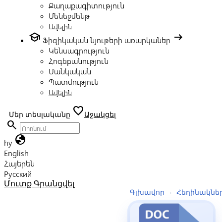
Քաղաքագիտություն
Մենեջմենթ
Ավելին
school
arrow_right_alt
Ֆիզիկական նյութերի առարկաներ
Կենսագրություն
Հոգեբանություն
Մանկական
Պատմություն
Ավելին
favorite
Մեր տեսլականը
Աջակցել
search
globe
hy
English
Հայերեն
Русский
Մուտք
Գրանցվել
Գլխավոր
›
Հեղինակնե