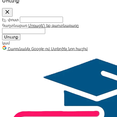
Մուտք
close
Էլ․ փոստ
Գաղտնաբառ
Մոռացե՞լ եք գաղտնաբառը
Մուտք
կամ
Շարունակել Google-ով
Ստեղծել նոր հաշիվ