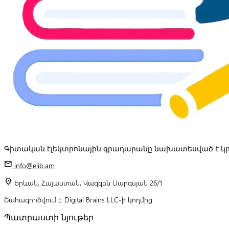
Գիտական էլեկտրոնային գրադարանը նախատեսված է կր
mail
info@elib.am
location_on
Երևան, Հայաստան, Վազգեն Սարգսյան 26/1
Շահագործվում է Digital Brains LLC-ի կողմից
Պատրաստի նյութեր