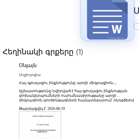
Մ
(1)
Հեղինակի գրքերը
Օնլայն
Սոցիոլոգիա
Հայ գյուղացու ինքնությունը արդի միգրացիոն
գործընթացներում
Աշխատությունը նվիրված է հայ գյուղացու ինքնության
փոխակերպումների ուսումնասիրությանը արդի
միգրացիոն գործընթացների համատեքստում՝ ընդգծելով
գյուղական բնակչության սոցիալ-մշակութային վարքագծի
Թարմացվել է՝ 2026-06-19
փոփոխությունները ներգաղթի և արտագաղթի
ազդեցության տակ։ Հեղինակը վերլուծում է միգրացիայի
հիմնական պատճառները՝ տնտեսական դժվարություններ,
զբաղվածության սահմանափակումներ, կրթական և
ենթակառուցվածքային անհավասարություններ, ինչպես
նաև դրանց ազդեցությունը գյուղական համայնքների
սոցիալական կառուցվածքի վրա։ Գրքում դիտարկվում են