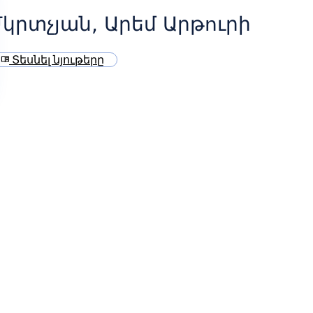
կրտչյան, Արեմ Արթուրի
Տեսնել նյութերը
menu_book