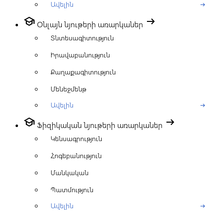
Ավելին
arrow_right_alt
school
arrow_right_alt
Օնլայն նյութերի առարկաներ
Տնտեսագիտություն
Իրավաբանություն
Քաղաքագիտություն
Մենեջմենթ
Ավելին
arrow_right_alt
school
arrow_right_alt
Ֆիզիկական նյութերի առարկաներ
Կենսագրություն
Հոգեբանություն
Մանկական
Պատմություն
Ավելին
arrow_right_alt