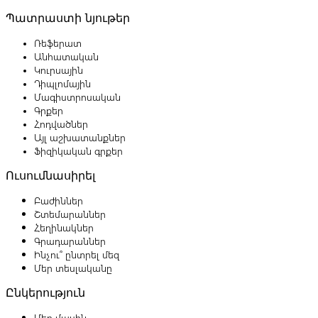
Պատրաստի նյութեր
Ռեֆերատ
Անհատական
Կուրսային
Դիպլոմային
Մագիստրոսական
Գրքեր
Հոդվածներ
Այլ աշխատանքներ
Ֆիզիկական գրքեր
Ուսումնասիրել
Բաժիններ
Շտեմարաններ
Հեղինակներ
Գրադարաններ
Ինչու՞ ընտրել մեզ
Մեր տեսլականը
Ընկերություն
Մեր մասին