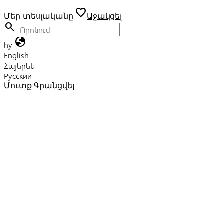
favorite
Մեր տեսլականը
Աջակցել
search
globe
hy
English
Հայերեն
Русский
Մուտք
Գրանցվել