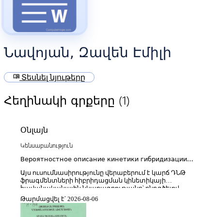
Նավոյան, Զավեն Էմիլի
menu_book
Տեսնել նյութերը
(1)
Հեղինակի գրքերը
Օնլայն
Կենսաբանություն
Вероятностное описание кинетики гибридизации
коротких фрагментов ДНК
Այս ուսումնասիրությունը վերաբերում է կարճ ԴՆԹ
ֆրագմենտների հիբրիդացման կինետիկայի
հավանականային նկարագրությանը՝ ընդգծելով
մոլեկուլային փոխազդեցությունների ստոխաստիկ
Թարմացվել է՝ 2026-08-06
բնույթը և դրանց մաթեմատիկական մոդելավորման
հնարավորությունները։ Աշխատանքը կենտրոնանում