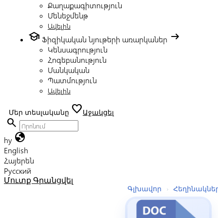
Քաղաքագիտություն
Մենեջմենթ
Ավելին
school
arrow_right_alt
Ֆիզիկական նյութերի առարկաներ
Կենսագրություն
Հոգեբանություն
Մանկական
Պատմություն
Ավելին
favorite
Մեր տեսլականը
Աջակցել
search
globe
hy
English
Հայերեն
Русский
Մուտք
Գրանցվել
Գլխավոր
›
Հեղինակնե