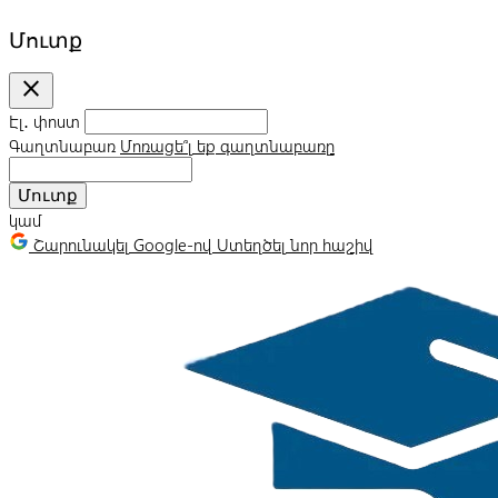
Մուտք
close
Էլ․ փոստ
Գաղտնաբառ
Մոռացե՞լ եք գաղտնաբառը
Մուտք
կամ
Շարունակել Google-ով
Ստեղծել նոր հաշիվ