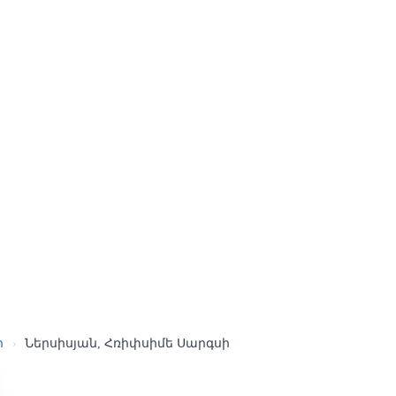
ր
›
Ներսիսյան, Հռիփսիմե Սարգսի