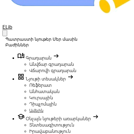
Your Company
ELib
Open main menu
Պատրաստի նյութեր
Մեր մասին
Բաժիններ
book_ribbon
arrow_right_alt
Գրադարան
Անվճար գրադարան
Վճարովի գրադարան
grid_view
arrow_right_alt
Նյութի տեսակներ
Ռեֆերատ
Անհատական
Կուրսային
Դիպլոմային
Ավելին
school
arrow_right_alt
Օնլայն նյութերի առարկաներ
Տնտեսագիտություն
Իրավաբանություն