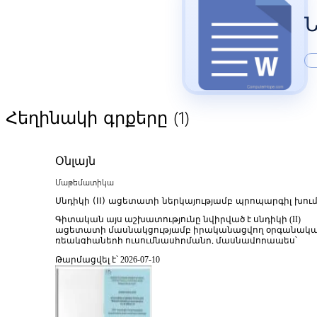
Ն
(1)
Հեղինակի գրքերը
Օնլայն
Մաթեմատիկա
Սնդիկի (II) ացետատի ներկայությամբ պրոպարգիլ խու
պարունակող միացությունների փոխազդեցությունը CH-
Գիտական այս աշխատությունը նվիրված է սնդիկի (II)
NH-թթուների հետ
ացետատի մասնակցությամբ իրականացվող օրգանակ
ռեակցիաների ուսումնասիրմանը, մասնավորապես՝
պրոպարգիլ խումբ պարունակող միացությունների
Թարմացվել է՝ 2026-07-10
փոխազդեցությանը CH- և NH-թթուների հետ։ Գրքում
ներկայացվում են համապատասխան ռեակցիոն
համակարգերի տեսական և փորձարարական
ուսումնասիրությունները, բացահայտվում են
ռեակցիաների ընթացքի օրինաչափությունները, միջանկ
փուլերը և վերջնական արտադրանքների առաջացման