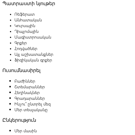
Պատրաստի նյութեր
Ռեֆերատ
Անհատական
Կուրսային
Դիպլոմային
Մագիստրոսական
Գրքեր
Հոդվածներ
Այլ աշխատանքներ
Ֆիզիկական գրքեր
Ուսումնասիրել
Բաժիններ
Շտեմարաններ
Հեղինակներ
Գրադարաններ
Ինչու՞ ընտրել մեզ
Մեր տեսլականը
Ընկերություն
Մեր մասին