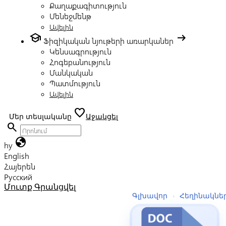
Քաղաքագիտություն
Մենեջմենթ
Ավելին
school
arrow_right_alt
Ֆիզիկական նյութերի առարկաներ
Կենսագրություն
Հոգեբանություն
Մանկական
Պատմություն
Ավելին
favorite
Մեր տեսլականը
Աջակցել
search
globe
hy
English
Հայերեն
Русский
Մուտք
Գրանցվել
Գլխավոր
›
Հեղինակնե