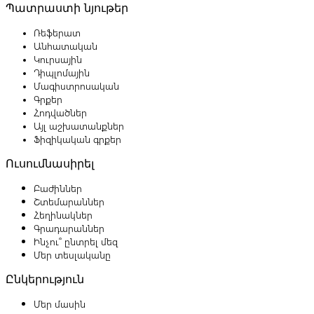
Պատրաստի նյութեր
Ռեֆերատ
Անհատական
Կուրսային
Դիպլոմային
Մագիստրոսական
Գրքեր
Հոդվածներ
Այլ աշխատանքներ
Ֆիզիկական գրքեր
Ուսումնասիրել
Բաժիններ
Շտեմարաններ
Հեղինակներ
Գրադարաններ
Ինչու՞ ընտրել մեզ
Մեր տեսլականը
Ընկերություն
Մեր մասին