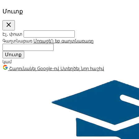
Մուտք
close
Էլ․ փոստ
Գաղտնաբառ
Մոռացե՞լ եք գաղտնաբառը
Մուտք
կամ
Շարունակել Google-ով
Ստեղծել նոր հաշիվ