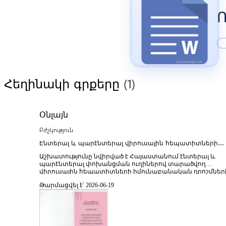
Ո
(1)
Հեղինակի գրքերը
Օնլայն
Բժշկություն
Էնտերալ և պարէնտերալ վիրուսային հեպատիտների
իմունաբանական դրոշմների մոնիտորինգը Հայաստան
Աշխատությունը նվիրված է Հայաստանում էնտերալ և
այդ վարակների համաճարակաբանական
պարէնտերալ փոխանցման ուղիներով տարածվող
օրինաչափությունների ուսումնասիրության ընթացքում
վիրուսային հեպատիտների իմունաբանական դրոշմներ
(markers) մոնիտորինգին և դրանց կապին
Թարմացվել է՝ 2026-06-19
համաճարակաբանական օրինաչափությունների հետ։
Հեղինակը վերլուծում է հեպատիտ A, B, C և այլ վիրուսայ
հեպատիտների տարածվածության
առանձնահատկությունները՝ ընդգծելով փոխանցման
մեխանիզմների, բնակչության իմունային վիճակի և
ռիսկային խմբերի դերը հիվանդացության կառուցվածքու