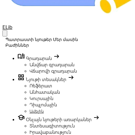
Your Company
ELib
Open main menu
Պատրաստի նյութեր
Մեր մասին
Բաժիններ
book_ribbon
arrow_right_alt
Գրադարան
Անվճար գրադարան
Վճարովի գրադարան
grid_view
arrow_right_alt
Նյութի տեսակներ
Ռեֆերատ
Անհատական
Կուրսային
Դիպլոմային
Ավելին
school
arrow_right_alt
Օնլայն նյութերի առարկաներ
Տնտեսագիտություն
Իրավաբանություն