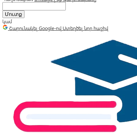
Մուտք
կամ
Շարունակել Google-ով
Ստեղծել նոր հաշիվ