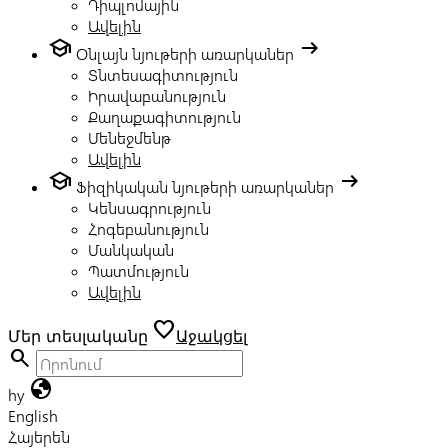
Դիպլոմային
Ավելին
school
arrow_right_alt
Օնլայն նյութերի առարկաներ
Տնտեսագիտություն
Իրավաբանություն
Քաղաքագիտություն
Մենեջմենթ
Ավելին
school
arrow_right_alt
Ֆիզիկական նյութերի առարկաներ
Կենսագրություն
Հոգեբանություն
Մանկական
Պատմություն
Ավելին
favorite
Մեր տեսլականը
Աջակցել
search
globe
hy
English
Հայերեն