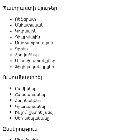
Պատրաստի նյութեր
Ռեֆերատ
Անհատական
Կուրսային
Դիպլոմային
Մագիստրոսական
Գրքեր
Հոդվածներ
Այլ աշխատանքներ
Ֆիզիկական գրքեր
Ուսումնասիրել
Բաժիններ
Շտեմարաններ
Հեղինակներ
Գրադարաններ
Ինչու՞ ընտրել մեզ
Մեր տեսլականը
Ընկերություն
Մեր մասին