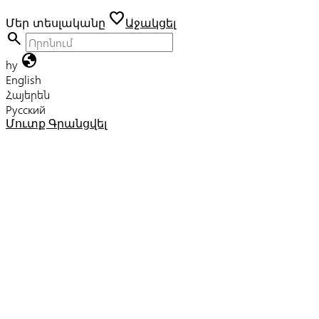
favorite
Մեր տեսլականը
Աջակցել
search
globe
hy
English
Հայերեն
Русский
Մուտք
Գրանցվել