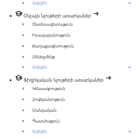
Ավելին
arrow_right_alt
school
arrow_right_alt
Օնլայն նյութերի առարկաներ
Տնտեսագիտություն
Իրավաբանություն
Քաղաքագիտություն
Մենեջմենթ
Ավելին
arrow_right_alt
school
arrow_right_alt
Ֆիզիկական նյութերի առարկաներ
Կենսագրություն
Հոգեբանություն
Մանկական
Պատմություն
Ավելին
arrow_right_alt