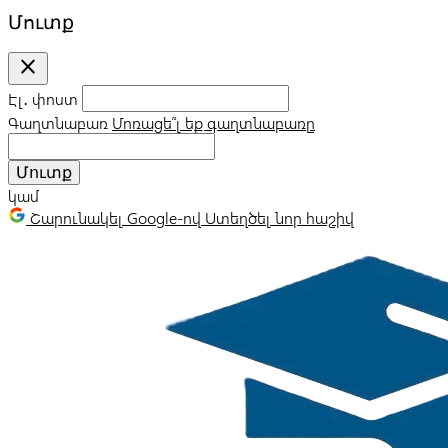
Մուտք
close
Էլ․ փոստ
Գաղտնաբառ
Մոռացե՞լ եք գաղտնաբառը
Մուտք
կամ
Շարունակել Google-ով
Ստեղծել նոր հաշիվ