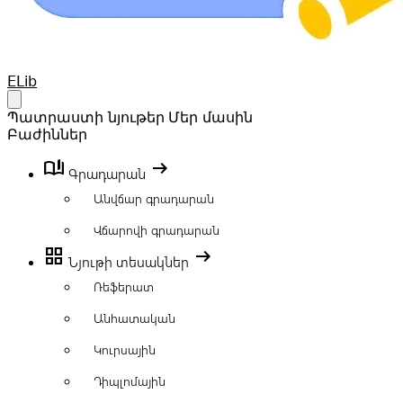
Your Company
ELib
Open main menu
Պատրաստի նյութեր
Մեր մասին
Բաժիններ
book_ribbon
arrow_right_alt
Գրադարան
Անվճար գրադարան
Վճարովի գրադարան
grid_view
arrow_right_alt
Նյութի տեսակներ
Ռեֆերատ
Անհատական
Կուրսային
Դիպլոմային