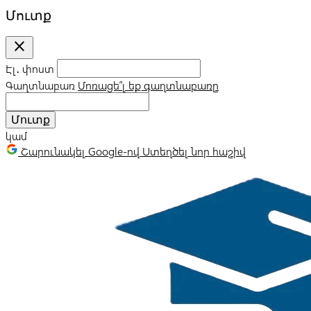
Մուտք
close
Էլ․ փոստ
Գաղտնաբառ
Մոռացե՞լ եք գաղտնաբառը
Մուտք
կամ
Շարունակել Google-ով
Ստեղծել նոր հաշիվ