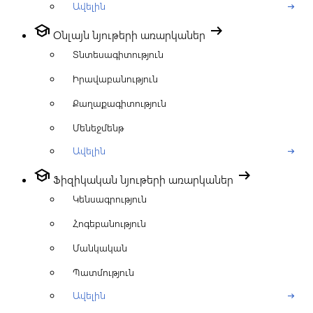
Ավելին
arrow_right_alt
school
arrow_right_alt
Օնլայն նյութերի առարկաներ
Տնտեսագիտություն
Իրավաբանություն
Քաղաքագիտություն
Մենեջմենթ
Ավելին
arrow_right_alt
school
arrow_right_alt
Ֆիզիկական նյութերի առարկաներ
Կենսագրություն
Հոգեբանություն
Մանկական
Պատմություն
Ավելին
arrow_right_alt