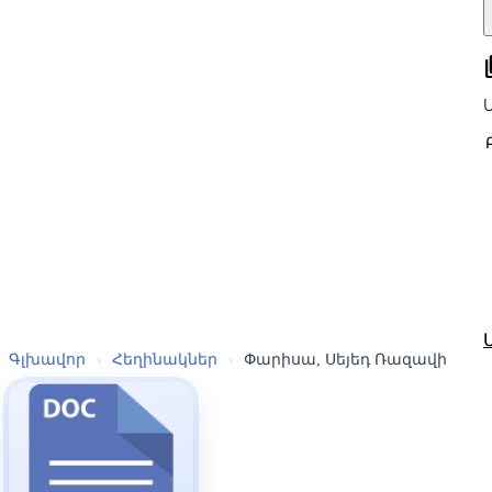
all
Գլխավոր
›
Հեղինակներ
›
Փարիսա, Սեյեդ Ռազավի