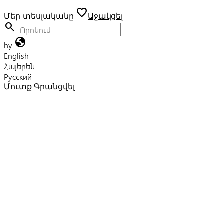
favorite
Մեր տեսլականը
Աջակցել
search
globe
hy
English
Հայերեն
Русский
Մուտք
Գրանցվել