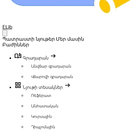
Your Company
ELib
Open main menu
Պատրաստի նյութեր
Մեր մասին
Բաժիններ
book_ribbon
arrow_right_alt
Գրադարան
Անվճար գրադարան
Վճարովի գրադարան
grid_view
arrow_right_alt
Նյութի տեսակներ
Ռեֆերատ
Անհատական
Կուրսային
Դիպլոմային