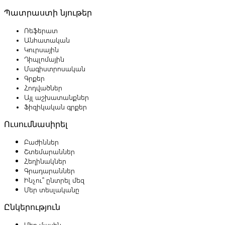
Պատրաստի նյութեր
Ռեֆերատ
Անհատական
Կուրսային
Դիպլոմային
Մագիստրոսական
Գրքեր
Հոդվածներ
Այլ աշխատանքներ
Ֆիզիկական գրքեր
Ուսումնասիրել
Բաժիններ
Շտեմարաններ
Հեղինակներ
Գրադարաններ
Ինչու՞ ընտրել մեզ
Մեր տեսլականը
Ընկերություն
Մեր մասին