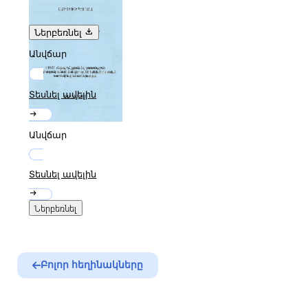
գրական ստեղծագործության գնահատման
չափանիշները, ինչպես նաև նրա պատկերացումները
լեզվի, ոճի, ազգային ինքնության և գրական
download
Ներբեռնել
ավանդույթի փոխհարաբերությունների մասին։
Հատուկ ուշադրություն է դարձվում Աղբալյանի
Անվճար
դերին որպես հայ գրական մտքի ձևավորող
քննադատներից մեկի, որի աշխատությունները
նպաստել են գրական արժեքների
վերաիմաստավորմանը և նոր տեսական
Տեսնել ավելին
մոտեցումների ձևավորմանը։ Աշխատությունը նաև
դիտարկում է նրա գիտական ժառանգության
arrow_right_alt
ազդեցությունը հայ գրականագիտության
զարգացման վրա՝ ընդգծելով նրա տեսական մտքի
Անվճար
կապը ժամանակի մշակութային և հասարակական
գործընթացների հետ։
Տեսնել ավելին
arrow_right_alt
Ներբեռնել
Բոլոր հեղինակները