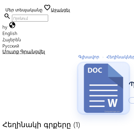
favorite
Մեր տեսլականը
Աջակցել
search
globe
hy
English
Հայերեն
Русский
Մուտք
Գրանցվել
Գլխավոր
›
Հեղինակնե
Պ
(1)
Հեղինակի գրքերը