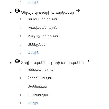
Ավելին
school
arrow_right_alt
Օնլայն նյութերի առարկաներ
Տնտեսագիտություն
Իրավաբանություն
Քաղաքագիտություն
Մենեջմենթ
Ավելին
school
arrow_right_alt
Ֆիզիկական նյութերի առարկաներ
Կենսագրություն
Հոգեբանություն
Մանկական
Պատմություն
Ավելին