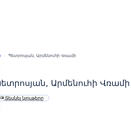
ր
›
Պետրոսյան, Արմենուհի Վռամի
ետրոսյան, Արմենուհի Վռամի
Տեսնել նյութերը
menu_book