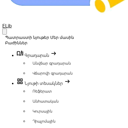
Your Company
ELib
Open main menu
Պատրաստի նյութեր
Մեր մասին
Բաժիններ
book_ribbon
arrow_right_alt
Գրադարան
Անվճար գրադարան
Վճարովի գրադարան
grid_view
arrow_right_alt
Նյութի տեսակներ
Ռեֆերատ
Անհատական
Կուրսային
Դիպլոմային