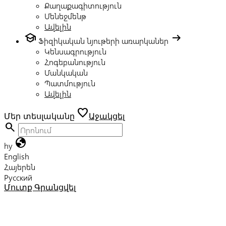
Քաղաքագիտություն
Մենեջմենթ
Ավելին
school
arrow_right_alt
Ֆիզիկական նյութերի առարկաներ
Կենսագրություն
Հոգեբանություն
Մանկական
Պատմություն
Ավելին
favorite
Մեր տեսլականը
Աջակցել
search
globe
hy
English
Հայերեն
Русский
Մուտք
Գրանցվել