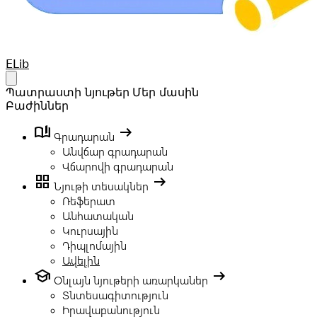
Your Company
ELib
Open main menu
Պատրաստի նյութեր
Մեր մասին
Բաժիններ
book_ribbon
arrow_right_alt
Գրադարան
Անվճար գրադարան
Վճարովի գրադարան
grid_view
arrow_right_alt
Նյութի տեսակներ
Ռեֆերատ
Անհատական
Կուրսային
Դիպլոմային
Ավելին
school
arrow_right_alt
Օնլայն նյութերի առարկաներ
Տնտեսագիտություն
Իրավաբանություն