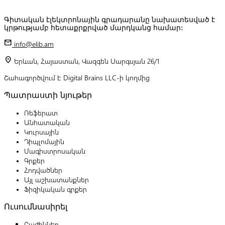
Գիտական էլեկտրոնային գրադարանը նախատեսված է
կրթությամբ հետաքրքրված մարդկանց համար:
mail
info@elib.am
location_on
Երևան, Հայաստան, Վազգեն Սարգսյան 26/1
Շահագործվում է Digital Brains LLC-ի կողմից
Պատրաստի նյութեր
Ռեֆերատ
Անհատական
Կուրսային
Դիպլոմային
Մագիստրոսական
Գրքեր
Հոդվածներ
Այլ աշխատանքներ
Ֆիզիկական գրքեր
Ուսումնասիրել
Բաժիններ