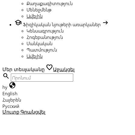
Քաղաքագիտություն
Մենեջմենթ
Ավելին
school
arrow_right_alt
Ֆիզիկական նյութերի առարկաներ
Կենսագրություն
Հոգեբանություն
Մանկական
Պատմություն
Ավելին
favorite
Մեր տեսլականը
Աջակցել
search
globe
hy
English
Հայերեն
Русский
Մուտք
Գրանցվել