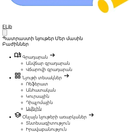
Your Company
ELib
Open main menu
Պատրաստի նյութեր
Մեր մասին
Բաժիններ
book_ribbon
arrow_right_alt
Գրադարան
Անվճար գրադարան
Վճարովի գրադարան
grid_view
arrow_right_alt
Նյութի տեսակներ
Ռեֆերատ
Անհատական
Կուրսային
Դիպլոմային
Ավելին
school
arrow_right_alt
Օնլայն նյութերի առարկաներ
Տնտեսագիտություն
Իրավաբանություն