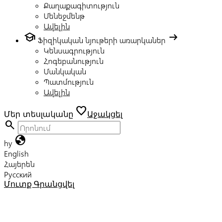
Քաղաքագիտություն
Մենեջմենթ
Ավելին
school
arrow_right_alt
Ֆիզիկական նյութերի առարկաներ
Կենսագրություն
Հոգեբանություն
Մանկական
Պատմություն
Ավելին
favorite
Մեր տեսլականը
Աջակցել
search
globe
hy
English
Հայերեն
Русский
Մուտք
Գրանցվել