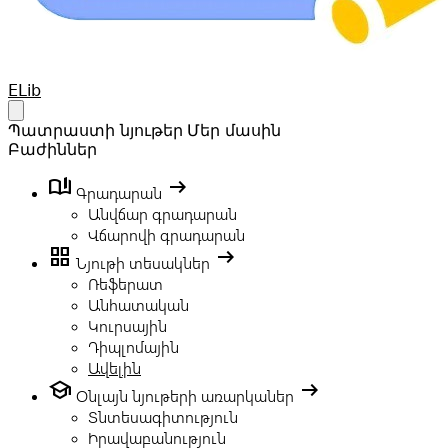
Your Company
ELib
Open main menu
Պատրաստի նյութեր
Մեր մասին
Բաժիններ
book_ribbon
arrow_right_alt
Գրադարան
Անվճար գրադարան
Վճարովի գրադարան
grid_view
arrow_right_alt
Նյութի տեսակներ
Ռեֆերատ
Անհատական
Կուրսային
Դիպլոմային
Ավելին
school
arrow_right_alt
Օնլայն նյութերի առարկաներ
Տնտեսագիտություն
Իրավաբանություն