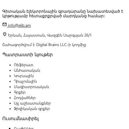
Գիտական էլեկտրոնային գրադարանը նախատեսված է
կրթությամբ հետաքրքրված մարդկանց համար:
mail
info@elib.am
location_on
Երևան, Հայաստան, Վազգեն Սարգսյան 26/1
Շահագործվում է Digital Brains LLC-ի կողմից
Պատրաստի նյութեր
Ռեֆերատ
Անհատական
Կուրսային
Դիպլոմային
Մագիստրոսական
Գրքեր
Հոդվածներ
Այլ աշխատանքներ
Ֆիզիկական գրքեր
Ուսումնասիրել
Բաժիններ