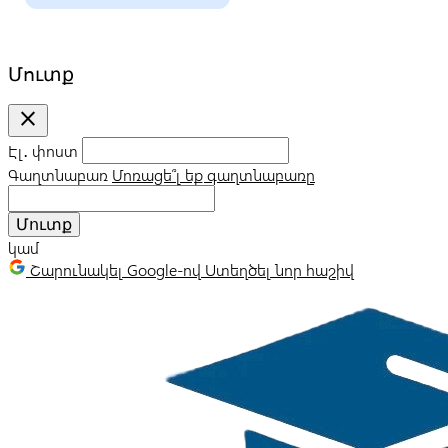
Մուտք
close
Էլ․ փոստ
Գաղտնաբառ
Մոռացե՞լ եք գաղտնաբառը
Մուտք
կամ
Շարունակել Google-ով
Ստեղծել նոր հաշիվ