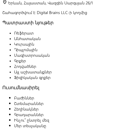
location_on
Երևան, Հայաստան, Վազգեն Սարգսյան 26/1
Շահագործվում է Digital Brains LLC-ի կողմից
Պատրաստի նյութեր
Ռեֆերատ
Անհատական
Կուրսային
Դիպլոմային
Մագիստրոսական
Գրքեր
Հոդվածներ
Այլ աշխատանքներ
Ֆիզիկական գրքեր
Ուսումնասիրել
Բաժիններ
Շտեմարաններ
Հեղինակներ
Գրադարաններ
Ինչու՞ ընտրել մեզ
Մեր տեսլականը