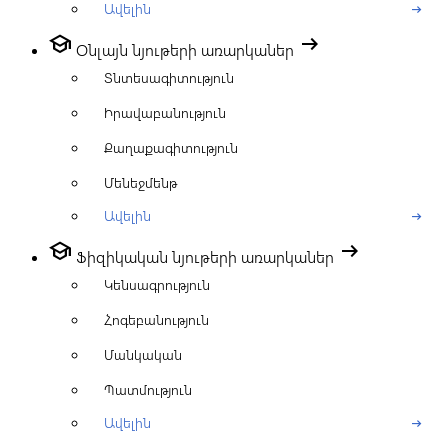
Ավելին
arrow_right_alt
school
arrow_right_alt
Օնլայն նյութերի առարկաներ
Տնտեսագիտություն
Իրավաբանություն
Քաղաքագիտություն
Մենեջմենթ
Ավելին
arrow_right_alt
school
arrow_right_alt
Ֆիզիկական նյութերի առարկաներ
Կենսագրություն
Հոգեբանություն
Մանկական
Պատմություն
Ավելին
arrow_right_alt