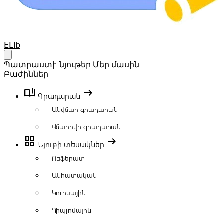
Your Company
ELib
Open main menu
Պատրաստի նյութեր
Մեր մասին
Բաժիններ
book_ribbon
arrow_right_alt
Գրադարան
Անվճար գրադարան
Վճարովի գրադարան
grid_view
arrow_right_alt
Նյութի տեսակներ
Ռեֆերատ
Անհատական
Կուրսային
Դիպլոմային