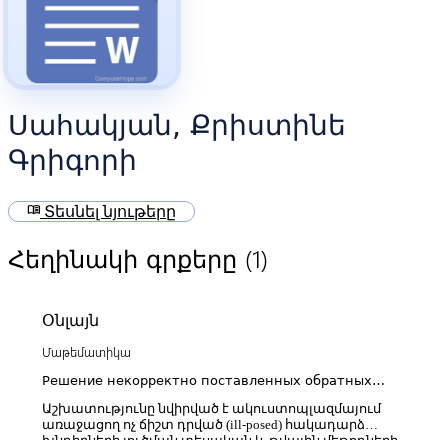
Սահակյան, Քրիստինե
Գրիգորի
menu_book
Տեսնել նյութերը
(1)
Հեղինակի գրքերը
Օնլայն
Մաթեմատիկա
Решение некорректно поставленных обратных
задач в акустоплазме
Աշխատությունը նվիրված է ակուստոպլազմայում
առաջացող ոչ ճիշտ դրված (ill-posed) հակադարձ
խնդիրների լուծման տեսական և թվային մեթոդների