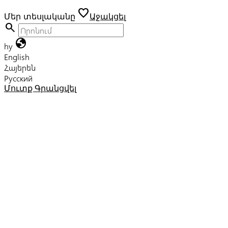
favorite
Մեր տեսլականը
Աջակցել
search
globe
hy
English
Հայերեն
Русский
Մուտք
Գրանցվել