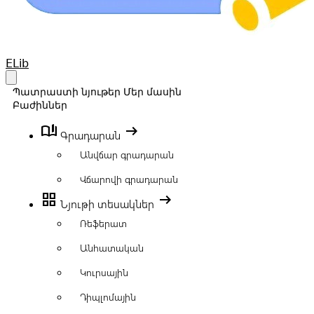
Your Company
ELib
Open main menu
Պատրաստի նյութեր
Մեր մասին
Բաժիններ
book_ribbon
arrow_right_alt
Գրադարան
Անվճար գրադարան
Վճարովի գրադարան
grid_view
arrow_right_alt
Նյութի տեսակներ
Ռեֆերատ
Անհատական
Կուրսային
Դիպլոմային