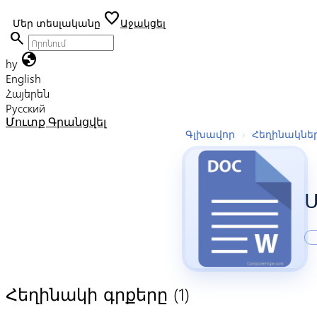
favorite
Մեր տեսլականը
Աջակցել
search
globe
hy
English
Հայերեն
Русский
Մուտք
Գրանցվել
Գլխավոր
›
Հեղինակնե
Ս
(1)
Հեղինակի գրքերը