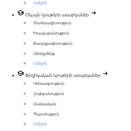
Ավելին
school
arrow_right_alt
Օնլայն նյութերի առարկաներ
Տնտեսագիտություն
Իրավաբանություն
Քաղաքագիտություն
Մենեջմենթ
Ավելին
school
arrow_right_alt
Ֆիզիկական նյութերի առարկաներ
Կենսագրություն
Հոգեբանություն
Մանկական
Պատմություն
Ավելին