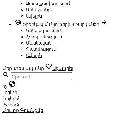
Քաղաքագիտություն
Մենեջմենթ
Ավելին
school
arrow_right_alt
Ֆիզիկական նյութերի առարկաներ
Կենսագրություն
Հոգեբանություն
Մանկական
Պատմություն
Ավելին
favorite
Մեր տեսլականը
Աջակցել
search
globe
hy
English
Հայերեն
Русский
Մուտք
Գրանցվել