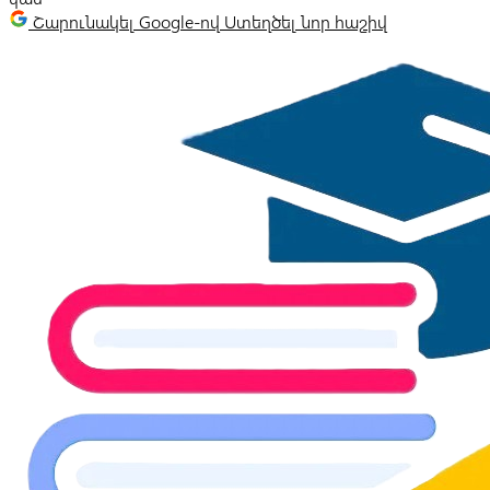
Շարունակել Google-ով
Ստեղծել նոր հաշիվ