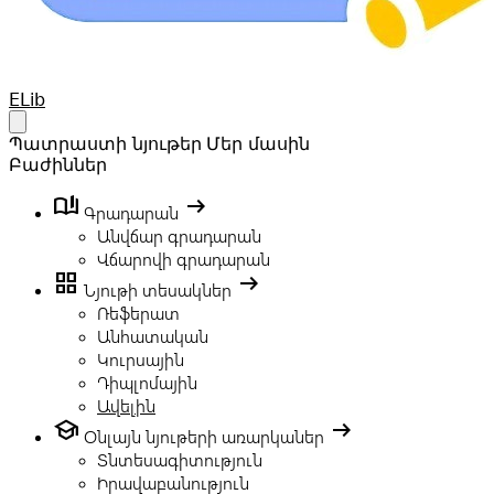
Your Company
ELib
Open main menu
Պատրաստի նյութեր
Մեր մասին
Բաժիններ
book_ribbon
arrow_right_alt
Գրադարան
Անվճար գրադարան
Վճարովի գրադարան
grid_view
arrow_right_alt
Նյութի տեսակներ
Ռեֆերատ
Անհատական
Կուրսային
Դիպլոմային
Ավելին
school
arrow_right_alt
Օնլայն նյութերի առարկաներ
Տնտեսագիտություն
Իրավաբանություն