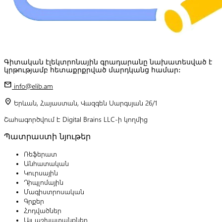
Գիտական էլեկտրոնային գրադարանը նախատեսված է
կրթությամբ հետաքրքրված մարդկանց համար:
mail
info@elib.am
location_on
Երևան, Հայաստան, Վազգեն Սարգսյան 26/1
Շահագործվում է Digital Brains LLC-ի կողմից
Պատրաստի նյութեր
Ռեֆերատ
Անհատական
Կուրսային
Դիպլոմային
Մագիստրոսական
Գրքեր
Հոդվածներ
Այլ աշխատանքներ