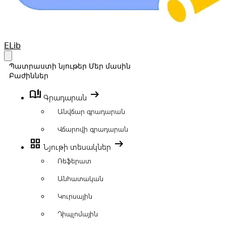
Your Company
ELib
Open main menu
Պատրաստի նյութեր
Մեր մասին
Բաժիններ
book_ribbon
arrow_right_alt
Գրադարան
Անվճար գրադարան
Վճարովի գրադարան
grid_view
arrow_right_alt
Նյութի տեսակներ
Ռեֆերատ
Անհատական
Կուրսային
Դիպլոմային