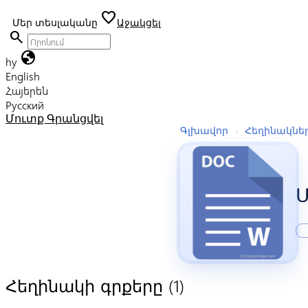
favorite
Մեր տեսլականը
Աջակցել
search
globe
hy
English
Հայերեն
Русский
Մուտք
Գրանցվել
Գլխավոր
›
Հեղինակնե
Ս
(1)
Հեղինակի գրքերը