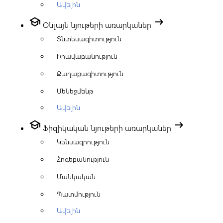
Ավելին
school
arrow_right_alt
Օնլայն նյութերի առարկաներ
Տնտեսագիտություն
Իրավաբանություն
Քաղաքագիտություն
Մենեջմենթ
Ավելին
school
arrow_right_alt
Ֆիզիկական նյութերի առարկաներ
Կենսագրություն
Հոգեբանություն
Մանկական
Պատմություն
Ավելին