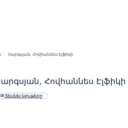
ր
›
Սարգսյան, Հովհաննես Էլֆիկի
արգսյան, Հովհաննես Էլֆիկի
Տեսնել նյութերը
menu_book