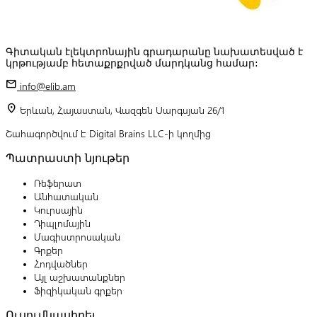
Գիտական էլեկտրոնային գրադարանը նախատեսված է
կրթությամբ հետաքրքրված մարդկանց համար:
mail
info@elib.am
location_on
Երևան, Հայաստան, Վազգեն Սարգսյան 26/1
Շահագործվում է Digital Brains LLC-ի կողմից
Պատրաստի նյութեր
Ռեֆերատ
Անհատական
Կուրսային
Դիպլոմային
Մագիստրոսական
Գրքեր
Հոդվածներ
Այլ աշխատանքներ
Ֆիզիկական գրքեր
Ուսումնասիրել