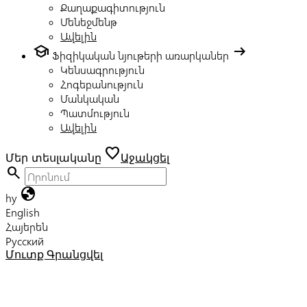
Քաղաքագիտություն
Մենեջմենթ
Ավելին
school
arrow_right_alt
Ֆիզիկական նյութերի առարկաներ
Կենսագրություն
Հոգեբանություն
Մանկական
Պատմություն
Ավելին
favorite
Մեր տեսլականը
Աջակցել
search
globe
hy
English
Հայերեն
Русский
Մուտք
Գրանցվել