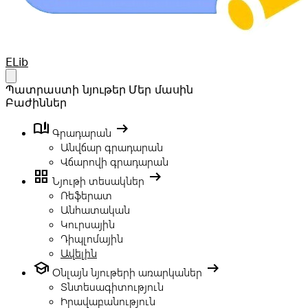
Your Company
ELib
Open main menu
Պատրաստի նյութեր
Մեր մասին
Բաժիններ
book_ribbon
arrow_right_alt
Գրադարան
Անվճար գրադարան
Վճարովի գրադարան
grid_view
arrow_right_alt
Նյութի տեսակներ
Ռեֆերատ
Անհատական
Կուրսային
Դիպլոմային
Ավելին
school
arrow_right_alt
Օնլայն նյութերի առարկաներ
Տնտեսագիտություն
Իրավաբանություն