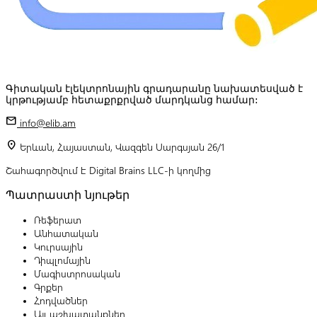
Գիտական էլեկտրոնային գրադարանը նախատեսված է
կրթությամբ հետաքրքրված մարդկանց համար:
mail
info@elib.am
location_on
Երևան, Հայաստան, Վազգեն Սարգսյան 26/1
Շահագործվում է Digital Brains LLC-ի կողմից
Պատրաստի նյութեր
Ռեֆերատ
Անհատական
Կուրսային
Դիպլոմային
Մագիստրոսական
Գրքեր
Հոդվածներ
Այլ աշխատանքներ