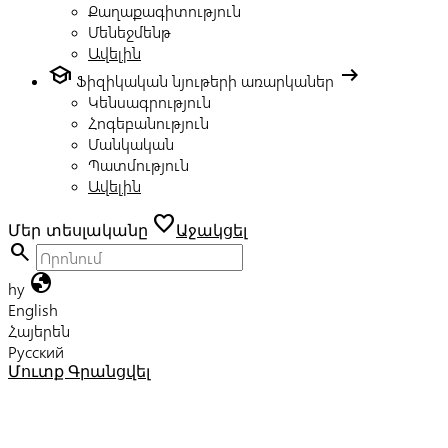
Քաղաքագիտություն
Մենեջմենթ
Ավելին
school
arrow_right_alt
Ֆիզիկական նյութերի առարկաներ
Կենսագրություն
Հոգեբանություն
Մանկական
Պատմություն
Ավելին
favorite
Մեր տեսլականը
Աջակցել
search
globe
hy
English
Հայերեն
Русский
Մուտք
Գրանցվել