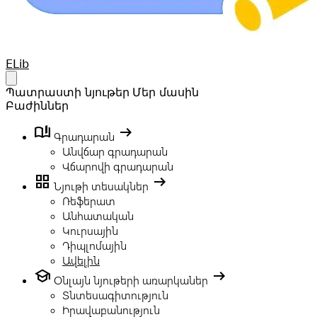
Your Company
ELib
Open main menu
Պատրաստի նյութեր
Մեր մասին
Բաժիններ
book_ribbon
arrow_right_alt
Գրադարան
Անվճար գրադարան
Վճարովի գրադարան
grid_view
arrow_right_alt
Նյութի տեսակներ
Ռեֆերատ
Անհատական
Կուրսային
Դիպլոմային
Ավելին
school
arrow_right_alt
Օնլայն նյութերի առարկաներ
Տնտեսագիտություն
Իրավաբանություն