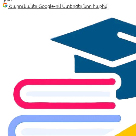
Շարունակել Google-ով
Ստեղծել նոր հաշիվ