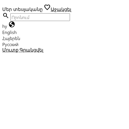
favorite
Մեր տեսլականը
Աջակցել
search
globe
hy
English
Հայերեն
Русский
Մուտք
Գրանցվել