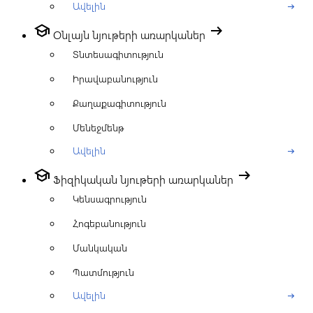
Ավելին
arrow_right_alt
school
arrow_right_alt
Օնլայն նյութերի առարկաներ
Տնտեսագիտություն
Իրավաբանություն
Քաղաքագիտություն
Մենեջմենթ
Ավելին
arrow_right_alt
school
arrow_right_alt
Ֆիզիկական նյութերի առարկաներ
Կենսագրություն
Հոգեբանություն
Մանկական
Պատմություն
Ավելին
arrow_right_alt