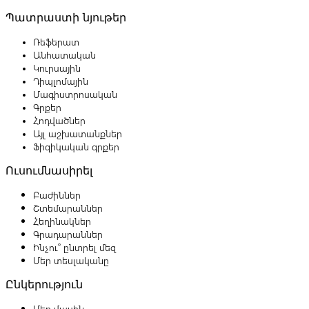
Պատրաստի նյութեր
Ռեֆերատ
Անհատական
Կուրսային
Դիպլոմային
Մագիստրոսական
Գրքեր
Հոդվածներ
Այլ աշխատանքներ
Ֆիզիկական գրքեր
Ուսումնասիրել
Բաժիններ
Շտեմարաններ
Հեղինակներ
Գրադարաններ
Ինչու՞ ընտրել մեզ
Մեր տեսլականը
Ընկերություն
Մեր մասին