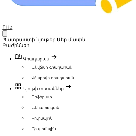
Your Company
ELib
Open main menu
Պատրաստի նյութեր
Մեր մասին
Բաժիններ
book_ribbon
arrow_right_alt
Գրադարան
Անվճար գրադարան
Վճարովի գրադարան
grid_view
arrow_right_alt
Նյութի տեսակներ
Ռեֆերատ
Անհատական
Կուրսային
Դիպլոմային