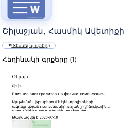
Շիլաջյան, Հասմիկ Ավետիքի
menu_book
Տեսնել նյութերը
(1)
Հեղինակի գրքերը
Օնլայն
Քիմիա
Влияние электролитов на физико-химические
свойства систем сывороточные альбумины-вода-
Այս թեման վերաբերում է էլեկտրոլիտների
диалкилсульфоксид
ազդեցության ուսումնասիրությանը «շիճուկային
ալբումիններ–ջուր–դիալկիլսուլֆօքսիդ»
համակարգերի ֆիզիկաքիմիական հատկությունների
Թարմացվել է՝ 2026-07-18
վրա։ Հետազոտության կենտրոնում գտնվում են
շիճուկային ալբումինները՝ արյան պլազմայի կարևոր