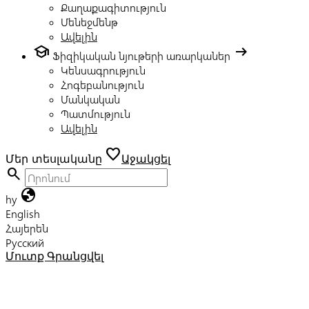
Քաղաքագիտություն
Մենեջմենթ
Ավելին
school
arrow_right_alt
Ֆիզիկական նյութերի առարկաներ
Կենսագրություն
Հոգեբանություն
Մանկական
Պատմություն
Ավելին
favorite
Մեր տեսլականը
Աջակցել
search
globe
hy
English
Հայերեն
Русский
Մուտք
Գրանցվել