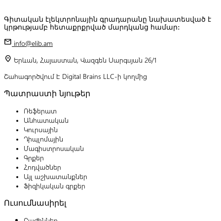
Գիտական էլեկտրոնային գրադարանը նախատեսված է
կրթությամբ հետաքրքրված մարդկանց համար:
mail
info@elib.am
location_on
Երևան, Հայաստան, Վազգեն Սարգսյան 26/1
Շահագործվում է Digital Brains LLC-ի կողմից
Պատրաստի նյութեր
Ռեֆերատ
Անհատական
Կուրսային
Դիպլոմային
Մագիստրոսական
Գրքեր
Հոդվածներ
Այլ աշխատանքներ
Ֆիզիկական գրքեր
Ուսումնասիրել
Բաժիններ