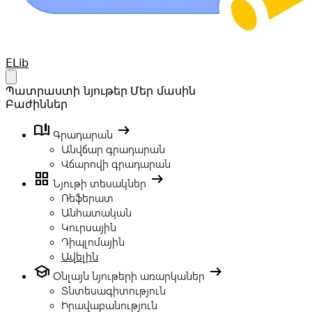
Your Company
ELib
Open main menu
Պատրաստի նյութեր
Մեր մասին
Բաժիններ
book_ribbon
arrow_right_alt
Գրադարան
Անվճար գրադարան
Վճարովի գրադարան
grid_view
arrow_right_alt
Նյութի տեսակներ
Ռեֆերատ
Անհատական
Կուրսային
Դիպլոմային
Ավելին
school
arrow_right_alt
Օնլայն նյութերի առարկաներ
Տնտեսագիտություն
Իրավաբանություն