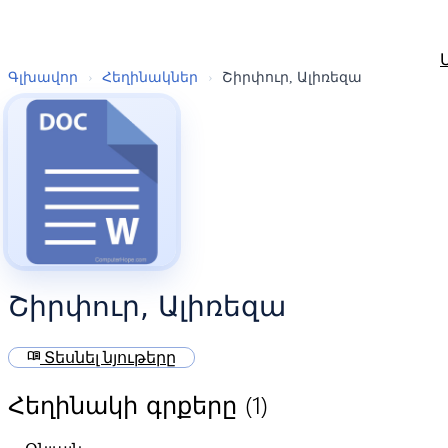
Գլխավոր
›
Հեղինակներ
›
Շիրփուր, Ալիռեզա
Շիրփուր, Ալիռեզա
menu_book
Տեսնել նյութերը
(1)
Հեղինակի գրքերը