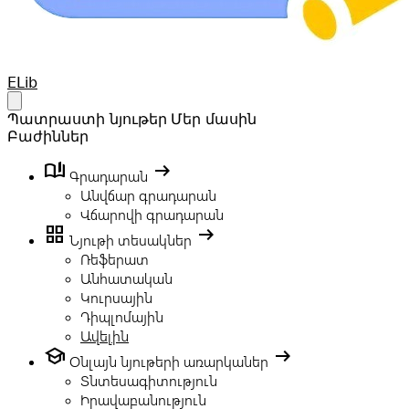
Your Company
ELib
Open main menu
Պատրաստի նյութեր
Մեր մասին
Բաժիններ
book_ribbon
arrow_right_alt
Գրադարան
Անվճար գրադարան
Վճարովի գրադարան
grid_view
arrow_right_alt
Նյութի տեսակներ
Ռեֆերատ
Անհատական
Կուրսային
Դիպլոմային
Ավելին
school
arrow_right_alt
Օնլայն նյութերի առարկաներ
Տնտեսագիտություն
Իրավաբանություն