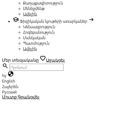
Քաղաքագիտություն
Մենեջմենթ
Ավելին
school
arrow_right_alt
Ֆիզիկական նյութերի առարկաներ
Կենսագրություն
Հոգեբանություն
Մանկական
Պատմություն
Ավելին
favorite
Մեր տեսլականը
Աջակցել
search
globe
hy
English
Հայերեն
Русский
Մուտք
Գրանցվել