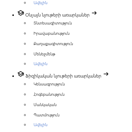
Ավելին
school
arrow_right_alt
Օնլայն նյութերի առարկաներ
Տնտեսագիտություն
Իրավաբանություն
Քաղաքագիտություն
Մենեջմենթ
Ավելին
school
arrow_right_alt
Ֆիզիկական նյութերի առարկաներ
Կենսագրություն
Հոգեբանություն
Մանկական
Պատմություն
Ավելին