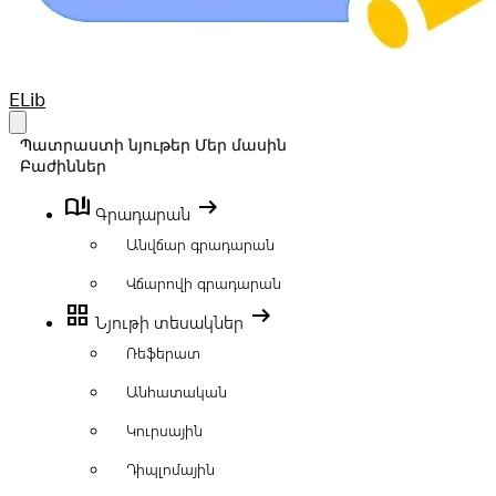
Your Company
ELib
Open main menu
Պատրաստի նյութեր
Մեր մասին
Բաժիններ
book_ribbon
arrow_right_alt
Գրադարան
Անվճար գրադարան
Վճարովի գրադարան
grid_view
arrow_right_alt
Նյութի տեսակներ
Ռեֆերատ
Անհատական
Կուրսային
Դիպլոմային