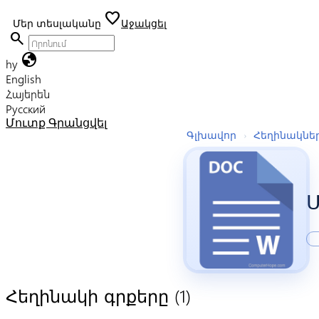
favorite
Մեր տեսլականը
Աջակցել
search
globe
hy
English
Հայերեն
Русский
Մուտք
Գրանցվել
Գլխավոր
›
Հեղինակնե
Ս
(1)
Հեղինակի գրքերը