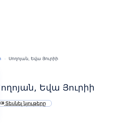
ր
›
Սողոյան, Եվա Յուրիի
ողոյան, Եվա Յուրիի
Տեսնել նյութերը
menu_book