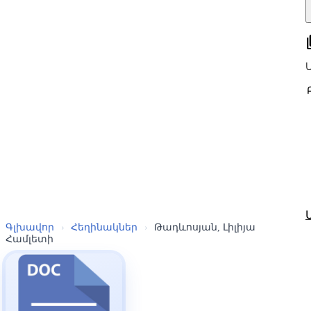
all
Գլխավոր
›
Հեղինակներ
›
Թադևոսյան, Լիլիյա
Համլետի