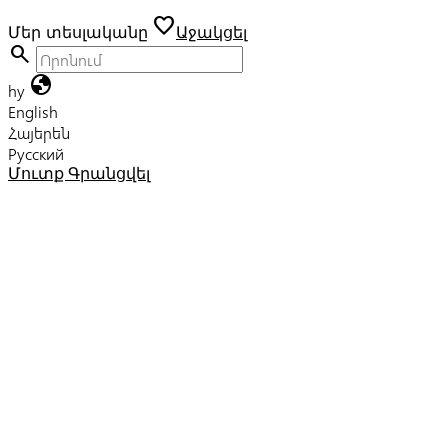
favorite
Մեր տեսլականը
Աջակցել
search
globe
hy
English
Հայերեն
Русский
Մուտք
Գրանցվել