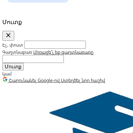
Մուտք
close
Էլ․ փոստ
Գաղտնաբառ
Մոռացե՞լ եք գաղտնաբառը
Մուտք
կամ
Շարունակել Google-ով
Ստեղծել նոր հաշիվ