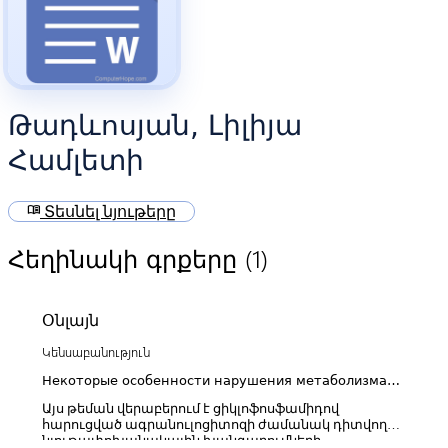
Թադևոսյան, Լիլիյա
Համլետի
menu_book
Տեսնել նյութերը
(1)
Հեղինակի գրքերը
Օնլայն
Կենսաբանություն
Некоторые особенности нарушения метаболизма
при циклофосфамид-индуцированном
Այս թեման վերաբերում է ցիկլոֆոսֆամիդով
агранулоцитозе
հարուցված ագրանուլոցիտոզի ժամանակ դիտվող
նյութափոխանակային խանգարումների