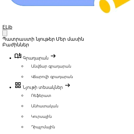
Your Company
ELib
Open main menu
Պատրաստի նյութեր
Մեր մասին
Բաժիններ
book_ribbon
arrow_right_alt
Գրադարան
Անվճար գրադարան
Վճարովի գրադարան
grid_view
arrow_right_alt
Նյութի տեսակներ
Ռեֆերատ
Անհատական
Կուրսային
Դիպլոմային