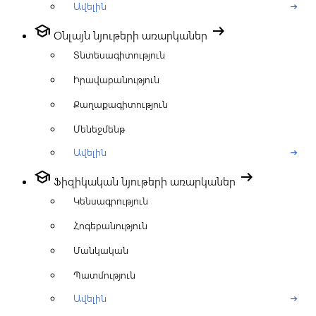
Ավելին
arrow_right_alt
school
arrow_right_alt
Օնլայն նյութերի առարկաներ
Տնտեսագիտություն
Իրավաբանություն
Քաղաքագիտություն
Մենեջմենթ
Ավելին
arrow_right_alt
school
arrow_right_alt
Ֆիզիկական նյութերի առարկաներ
Կենսագրություն
Հոգեբանություն
Մանկական
Պատմություն
Ավելին
arrow_right_alt