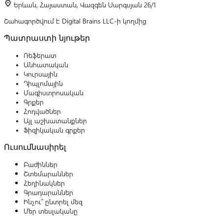
location_on
Երևան, Հայաստան, Վազգեն Սարգսյան 26/1
Շահագործվում է Digital Brains LLC-ի կողմից
Պատրաստի նյութեր
Ռեֆերատ
Անհատական
Կուրսային
Դիպլոմային
Մագիստրոսական
Գրքեր
Հոդվածներ
Այլ աշխատանքներ
Ֆիզիկական գրքեր
Ուսումնասիրել
Բաժիններ
Շտեմարաններ
Հեղինակներ
Գրադարաններ
Ինչու՞ ընտրել մեզ
Մեր տեսլականը