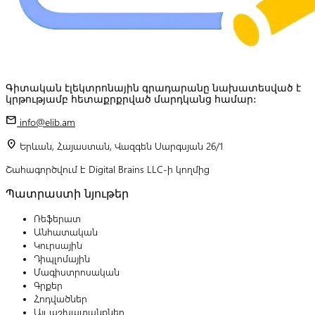
Գիտական էլեկտրոնային գրադարանը նախատեսված է
կրթությամբ հետաքրքրված մարդկանց համար:
mail
info@elib.am
location_on
Երևան, Հայաստան, Վազգեն Սարգսյան 26/1
Շահագործվում է Digital Brains LLC-ի կողմից
Պատրաստի նյութեր
Ռեֆերատ
Անհատական
Կուրսային
Դիպլոմային
Մագիստրոսական
Գրքեր
Հոդվածներ
Այլ աշխատանքներ