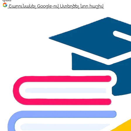
Շարունակել Google-ով
Ստեղծել նոր հաշիվ