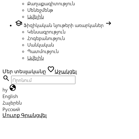
Քաղաքագիտություն
Մենեջմենթ
Ավելին
school
arrow_right_alt
Ֆիզիկական նյութերի առարկաներ
Կենսագրություն
Հոգեբանություն
Մանկական
Պատմություն
Ավելին
favorite
Մեր տեսլականը
Աջակցել
search
globe
hy
English
Հայերեն
Русский
Մուտք
Գրանցվել