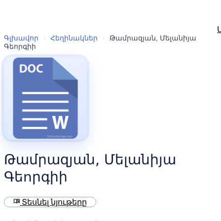
Գլխավոր
›
Հեղինակներ
›
Թամրազյան, Մելանիյա
Գեորգիի
Թամրազյան, Մելանիյա
Գեորգիի
menu_book
Տեսնել նյութերը