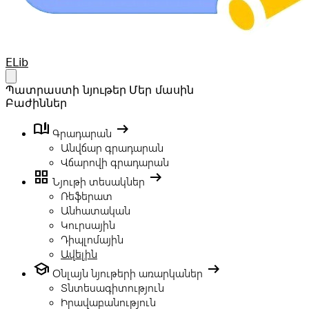
Your Company
ELib
Open main menu
Պատրաստի նյութեր
Մեր մասին
Բաժիններ
book_ribbon
arrow_right_alt
Գրադարան
Անվճար գրադարան
Վճարովի գրադարան
grid_view
arrow_right_alt
Նյութի տեսակներ
Ռեֆերատ
Անհատական
Կուրսային
Դիպլոմային
Ավելին
school
arrow_right_alt
Օնլայն նյութերի առարկաներ
Տնտեսագիտություն
Իրավաբանություն