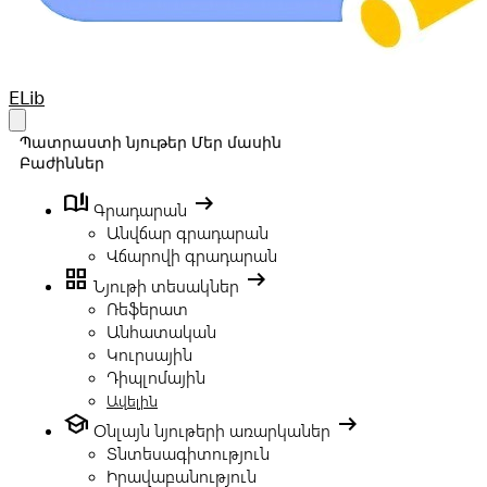
Your Company
ELib
Open main menu
Պատրաստի նյութեր
Մեր մասին
Բաժիններ
book_ribbon
arrow_right_alt
Գրադարան
Անվճար գրադարան
Վճարովի գրադարան
grid_view
arrow_right_alt
Նյութի տեսակներ
Ռեֆերատ
Անհատական
Կուրսային
Դիպլոմային
Ավելին
school
arrow_right_alt
Օնլայն նյութերի առարկաներ
Տնտեսագիտություն
Իրավաբանություն