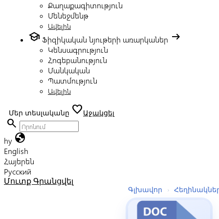
Քաղաքագիտություն
Մենեջմենթ
Ավելին
school
arrow_right_alt
Ֆիզիկական նյութերի առարկաներ
Կենսագրություն
Հոգեբանություն
Մանկական
Պատմություն
Ավելին
favorite
Մեր տեսլականը
Աջակցել
search
globe
hy
English
Հայերեն
Русский
Մուտք
Գրանցվել
Գլխավոր
›
Հեղինակնե