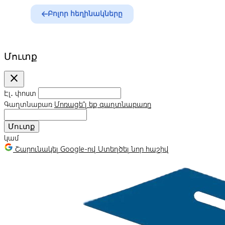
Բոլոր հեղինակները
Մուտք
close
Էլ․ փոստ
Գաղտնաբառ
Մոռացե՞լ եք գաղտնաբառը
Մուտք
կամ
Շարունակել Google-ով
Ստեղծել նոր հաշիվ