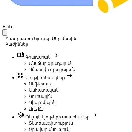
Your Company
ELib
Open main menu
Պատրաստի նյութեր
Մեր մասին
Բաժիններ
book_ribbon
arrow_right_alt
Գրադարան
Անվճար գրադարան
Վճարովի գրադարան
grid_view
arrow_right_alt
Նյութի տեսակներ
Ռեֆերատ
Անհատական
Կուրսային
Դիպլոմային
Ավելին
school
arrow_right_alt
Օնլայն նյութերի առարկաներ
Տնտեսագիտություն
Իրավաբանություն