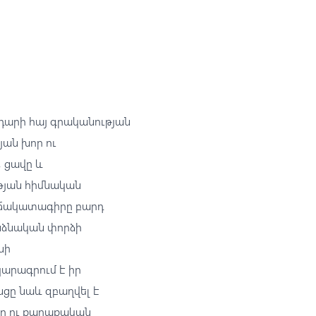
 դարի հայ գրականության
յան խոր ու
 ցավը և
թյան հիմնական
 ճակատագիրը բարդ
նձնական փորձի
նի
կարագրում է իր
նցը նաև զբաղվել է
որ ու քաղաքական