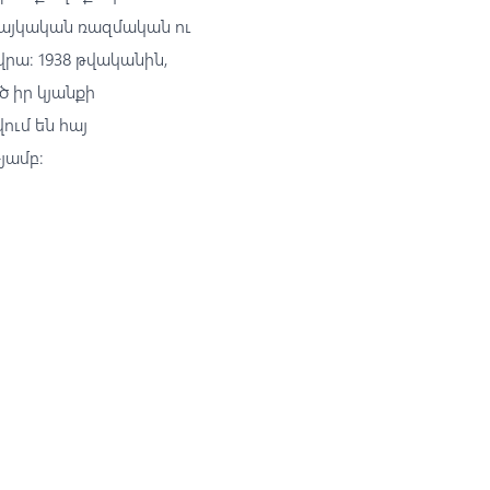
հայկական ռազմական ու
վրա։ 1938 թվականին,
ծ իր կյանքի
ւմ են հայ
յամբ։