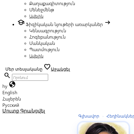
Քաղաքագիտություն
Մենեջմենթ
Ավելին
school
arrow_right_alt
Ֆիզիկական նյութերի առարկաներ
Կենսագրություն
Հոգեբանություն
Մանկական
Պատմություն
Ավելին
favorite
Մեր տեսլականը
Աջակցել
search
globe
hy
English
Հայերեն
Русский
Մուտք
Գրանցվել
Գլխավոր
›
Հեղինակնե