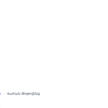
ր
›
Վահան Թոթովենց