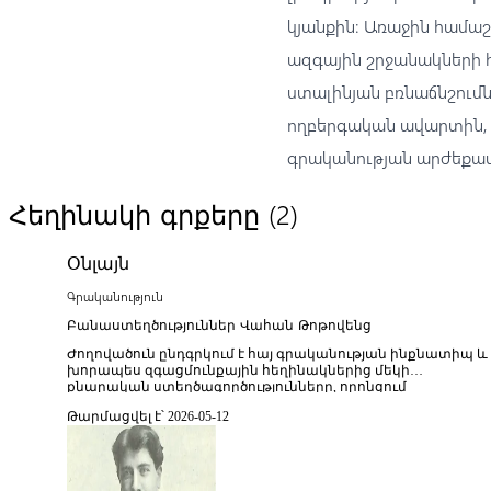
կյանքին։ Առաջին համա
ազգային շրջանակների հ
ստալինյան բռնաճնշումն
ողբերգական ավարտին, 
գրականության արժեքավ
(2)
Հեղինակի գրքերը
Օնլայն
Գրականություն
Բանաստեղծություններ Վահան Թոթովենց
Ժողովածուն ընդգրկում է հայ գրականության ինքնատիպ և
խորապես զգացմունքային հեղինակներից մեկի
քնարական ստեղծագործությունները, որոնցում
արտահայտված են մարդու ներաշխարհը, հայրենիքի
Թարմացվել է՝ 2026-05-12
հանդեպ սերը, կարոտը, կյանքի ողբերգականությունն ու
գեղեցկությունը։ Թոթովենցը առավել հայտնի է որպես
արձակագիր, սակայն նրա պոեզիան նույնպես
առանձնանում է յուրահատուկ պատկերային
մտածողությամբ, լեզվական նրբությամբ և հոգեբանական