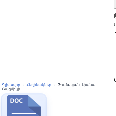
all
Գլխավոր
›
Հեղինակներ
›
Թումասյան, Լիանա
Ռազմիկի