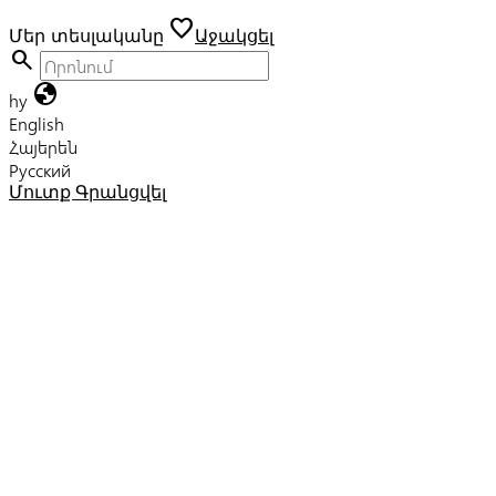
favorite
Մեր տեսլականը
Աջակցել
search
globe
hy
English
Հայերեն
Русский
Մուտք
Գրանցվել