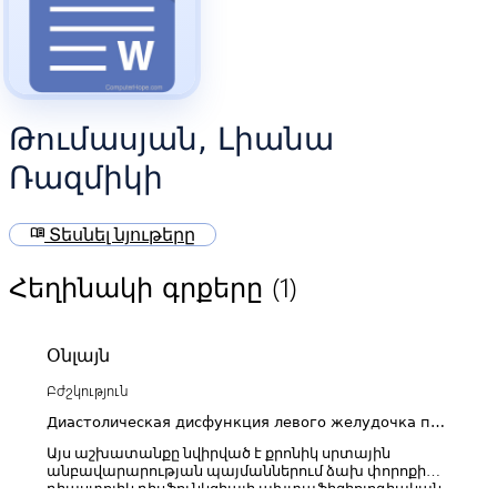
Թումասյան, Լիանա
Ռազմիկի
menu_book
Տեսնել նյութերը
(1)
Հեղինակի գրքերը
Օնլայն
Բժշկություն
Диастолическая дисфункция левого желудочка при
хронической сердечной недостаточности и
Այս աշխատանքը նվիրված է քրոնիկ սրտային
возможности ее медикаментозной коррекции
անբավարարության պայմաններում ձախ փորոքի
դիաստոլիկ դիսֆունկցիայի ախտաֆիզիոլոգիական