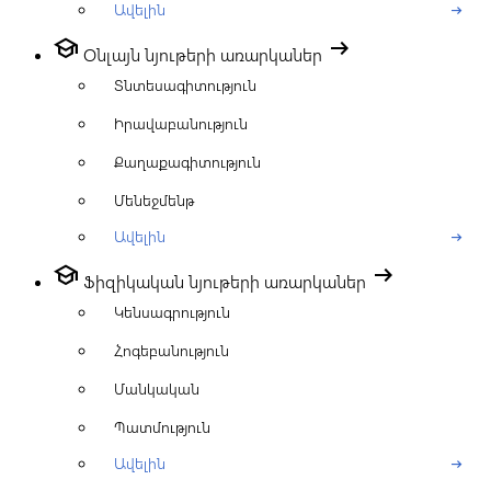
Ավելին
arrow_right_alt
school
arrow_right_alt
Օնլայն նյութերի առարկաներ
Տնտեսագիտություն
Իրավաբանություն
Քաղաքագիտություն
Մենեջմենթ
Ավելին
arrow_right_alt
school
arrow_right_alt
Ֆիզիկական նյութերի առարկաներ
Կենսագրություն
Հոգեբանություն
Մանկական
Պատմություն
Ավելին
arrow_right_alt