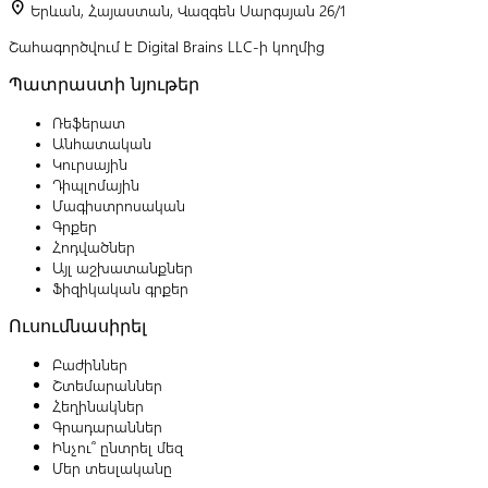
location_on
Երևան, Հայաստան, Վազգեն Սարգսյան 26/1
Շահագործվում է Digital Brains LLC-ի կողմից
Պատրաստի նյութեր
Ռեֆերատ
Անհատական
Կուրսային
Դիպլոմային
Մագիստրոսական
Գրքեր
Հոդվածներ
Այլ աշխատանքներ
Ֆիզիկական գրքեր
Ուսումնասիրել
Բաժիններ
Շտեմարաններ
Հեղինակներ
Գրադարաններ
Ինչու՞ ընտրել մեզ
Մեր տեսլականը