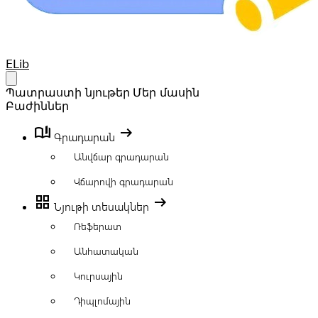
Your Company
ELib
Open main menu
Պատրաստի նյութեր
Մեր մասին
Բաժիններ
book_ribbon
arrow_right_alt
Գրադարան
Անվճար գրադարան
Վճարովի գրադարան
grid_view
arrow_right_alt
Նյութի տեսակներ
Ռեֆերատ
Անհատական
Կուրսային
Դիպլոմային