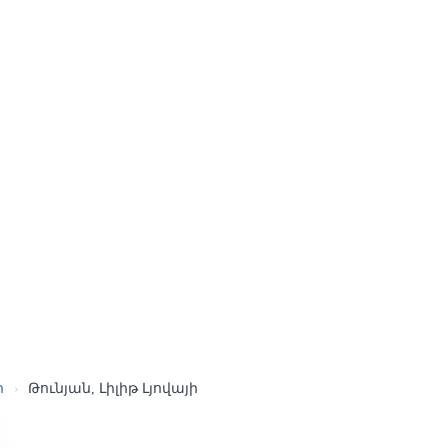
ր
›
Թունյան, Լիլիթ Լյովայի