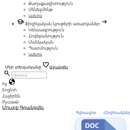
Քաղաքագիտություն
Մենեջմենթ
Ավելին
school
arrow_right_alt
Ֆիզիկական նյութերի առարկաներ
Կենսագրություն
Հոգեբանություն
Մանկական
Պատմություն
Ավելին
favorite
Մեր տեսլականը
Աջակցել
search
globe
hy
English
Հայերեն
Русский
Մուտք
Գրանցվել
Գլխավոր
›
Հեղինակնե