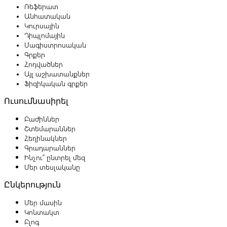
Ռեֆերատ
Անհատական
Կուրսային
Դիպլոմային
Մագիստրոսական
Գրքեր
Հոդվածներ
Այլ աշխատանքներ
Ֆիզիկական գրքեր
Ուսումնասիրել
Բաժիններ
Շտեմարաններ
Հեղինակներ
Գրադարաններ
Ինչու՞ ընտրել մեզ
Մեր տեսլականը
Ընկերություն
Մեր մասին
Կոնտակտ
Բլոգ