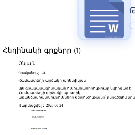
Թ
(1)
Հեղինակի գրքերը
Օնլայն
Գրականություն
Համաստեղի արձակի պոետիկան
Այս գրականագիտական ուսումնասիրությունը նվիրված է
Համաստեղ-ի արձակի պոետիկ
առանձնահատկությունների վերլուծությանը՝ ընդգծելով նր
ստեղծագործական լեզվի, պատկերային համակարգի և
Թարմացվել է՝ 2026-06-24
պատմողական կառուցվածքի յուրահատկությունները։
Աշխատության մեջ դիտարկվում են հեղինակի արձակում
բնության պատկերների խորհրդանշականությունը,
հայրենիքի թեմայի բազմաշերտ ներկայացումը և
էմիգրացիոն փորձի արտահայտման ձևերը։ Հեղինակի
լեզվաոճական միջոցների, ռիթմիկ կառուցվածքի և
գեղարվեստական մտածողության վերլուծության միջոցով