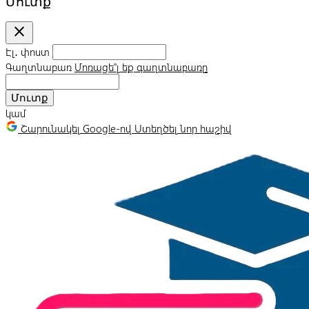
Մուտք
close
Էլ․ փոստ
Գաղտնաբառ
Մոռացե՞լ եք գաղտնաբառը
Մուտք
կամ
Շարունակել Google-ով
Ստեղծել նոր հաշիվ