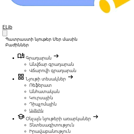
Your Company
ELib
Open main menu
Պատրաստի նյութեր
Մեր մասին
Բաժիններ
book_ribbon
arrow_right_alt
Գրադարան
Անվճար գրադարան
Վճարովի գրադարան
grid_view
arrow_right_alt
Նյութի տեսակներ
Ռեֆերատ
Անհատական
Կուրսային
Դիպլոմային
Ավելին
school
arrow_right_alt
Օնլայն նյութերի առարկաներ
Տնտեսագիտություն
Իրավաբանություն