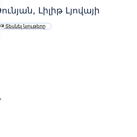
ունյան, Լիլիթ Լյովայի
Տեսնել նյութերը
menu_book
ա