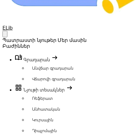
Your Company
ELib
Open main menu
Պատրաստի նյութեր
Մեր մասին
Բաժիններ
book_ribbon
arrow_right_alt
Գրադարան
Անվճար գրադարան
Վճարովի գրադարան
grid_view
arrow_right_alt
Նյութի տեսակներ
Ռեֆերատ
Անհատական
Կուրսային
Դիպլոմային