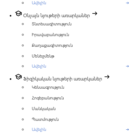
Ավելին
arrow_right_alt
school
arrow_right_alt
Օնլայն նյութերի առարկաներ
Տնտեսագիտություն
Իրավաբանություն
Քաղաքագիտություն
Մենեջմենթ
Ավելին
arrow_right_alt
school
arrow_right_alt
Ֆիզիկական նյութերի առարկաներ
Կենսագրություն
Հոգեբանություն
Մանկական
Պատմություն
Ավելին
arrow_right_alt