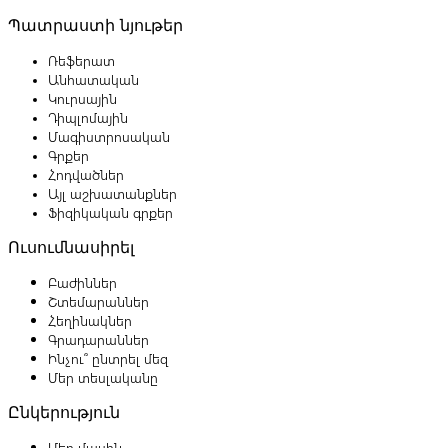
Պատրաստի նյութեր
Ռեֆերատ
Անհատական
Կուրսային
Դիպլոմային
Մագիստրոսական
Գրքեր
Հոդվածներ
Այլ աշխատանքներ
Ֆիզիկական գրքեր
Ուսումնասիրել
Բաժիններ
Շտեմարաններ
Հեղինակներ
Գրադարաններ
Ինչու՞ ընտրել մեզ
Մեր տեսլականը
Ընկերություն
Մեր մասին