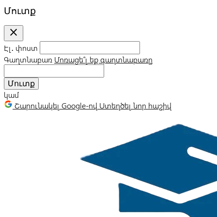
Մուտք
close
Էլ․ փոստ
Գաղտնաբառ
Մոռացե՞լ եք գաղտնաբառը
Մուտք
կամ
Շարունակել Google-ով
Ստեղծել նոր հաշիվ