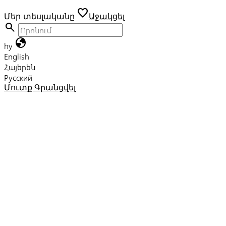
favorite
Մեր տեսլականը
Աջակցել
search
globe
hy
English
Հայերեն
Русский
Մուտք
Գրանցվել