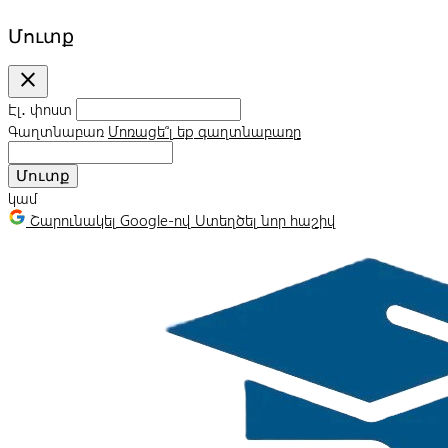
Մուտք
close
Էլ․ փոստ
Գաղտնաբառ
Մոռացե՞լ եք գաղտնաբառը
Մուտք
կամ
Շարունակել Google-ով
Ստեղծել նոր հաշիվ