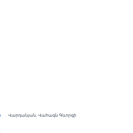
ր
›
Վարդանյան, Վահագն Գևորգի