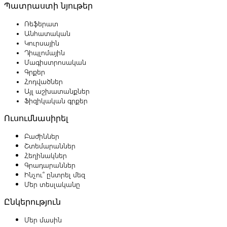
Պատրաստի նյութեր
Ռեֆերատ
Անհատական
Կուրսային
Դիպլոմային
Մագիստրոսական
Գրքեր
Հոդվածներ
Այլ աշխատանքներ
Ֆիզիկական գրքեր
Ուսումնասիրել
Բաժիններ
Շտեմարաններ
Հեղինակներ
Գրադարաններ
Ինչու՞ ընտրել մեզ
Մեր տեսլականը
Ընկերություն
Մեր մասին