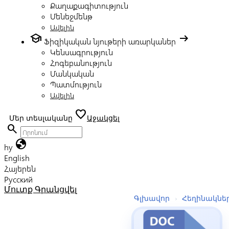
Քաղաքագիտություն
Մենեջմենթ
Ավելին
school
arrow_right_alt
Ֆիզիկական նյութերի առարկաներ
Կենսագրություն
Հոգեբանություն
Մանկական
Պատմություն
Ավելին
favorite
Մեր տեսլականը
Աջակցել
search
globe
hy
English
Հայերեն
Русский
Մուտք
Գրանցվել
Գլխավոր
›
Հեղինակնե