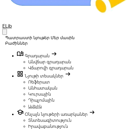
Your Company
ELib
Open main menu
Պատրաստի նյութեր
Մեր մասին
Բաժիններ
book_ribbon
arrow_right_alt
Գրադարան
Անվճար գրադարան
Վճարովի գրադարան
grid_view
arrow_right_alt
Նյութի տեսակներ
Ռեֆերատ
Անհատական
Կուրսային
Դիպլոմային
Ավելին
school
arrow_right_alt
Օնլայն նյութերի առարկաներ
Տնտեսագիտություն
Իրավաբանություն