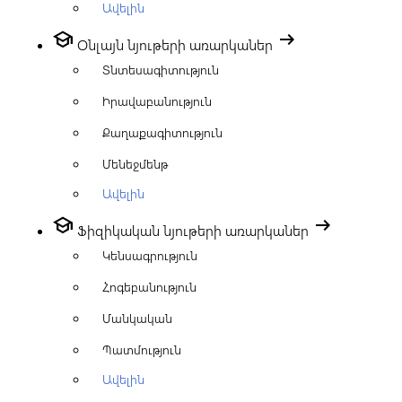
Ավելին
school
arrow_right_alt
Օնլայն նյութերի առարկաներ
Տնտեսագիտություն
Իրավաբանություն
Քաղաքագիտություն
Մենեջմենթ
Ավելին
school
arrow_right_alt
Ֆիզիկական նյութերի առարկաներ
Կենսագրություն
Հոգեբանություն
Մանկական
Պատմություն
Ավելին