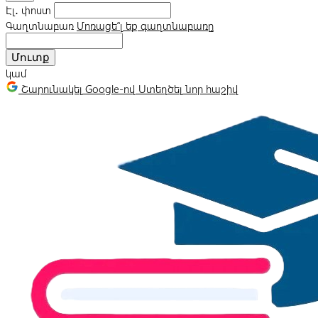
Էլ․ փոստ
Գաղտնաբառ
Մոռացե՞լ եք գաղտնաբառը
Մուտք
կամ
Շարունակել Google-ով
Ստեղծել նոր հաշիվ