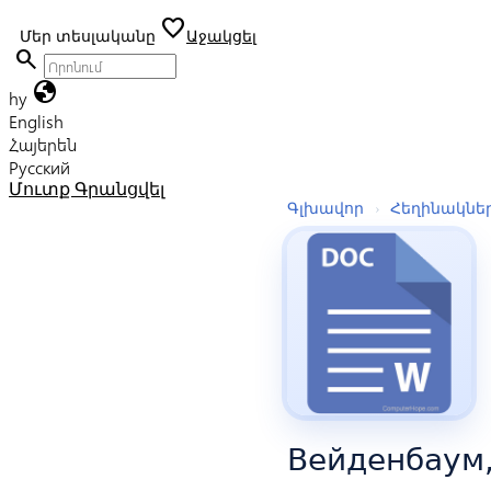
favorite
Մեր տեսլականը
Աջակցել
search
globe
hy
English
Հայերեն
Русский
Մուտք
Գրանցվել
Գլխավոր
›
Հեղինակնե
Вейденбаум,