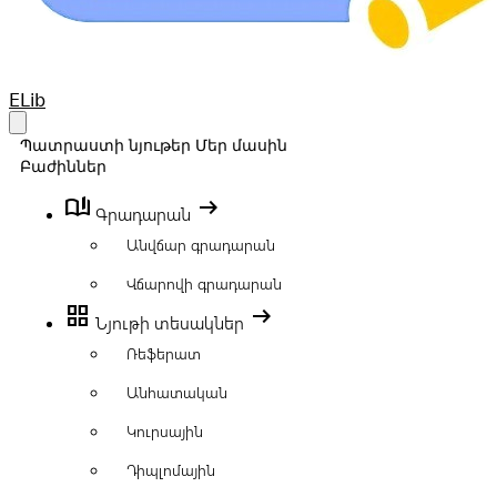
Your Company
ELib
Open main menu
Պատրաստի նյութեր
Մեր մասին
Բաժիններ
book_ribbon
arrow_right_alt
Գրադարան
Անվճար գրադարան
Վճարովի գրադարան
grid_view
arrow_right_alt
Նյութի տեսակներ
Ռեֆերատ
Անհատական
Կուրսային
Դիպլոմային