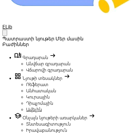
Your Company
ELib
Open main menu
Պատրաստի նյութեր
Մեր մասին
Բաժիններ
book_ribbon
arrow_right_alt
Գրադարան
Անվճար գրադարան
Վճարովի գրադարան
grid_view
arrow_right_alt
Նյութի տեսակներ
Ռեֆերատ
Անհատական
Կուրսային
Դիպլոմային
Ավելին
school
arrow_right_alt
Օնլայն նյութերի առարկաներ
Տնտեսագիտություն
Իրավաբանություն