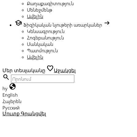
Քաղաքագիտություն
Մենեջմենթ
Ավելին
school
arrow_right_alt
Ֆիզիկական նյութերի առարկաներ
Կենսագրություն
Հոգեբանություն
Մանկական
Պատմություն
Ավելին
favorite
Մեր տեսլականը
Աջակցել
search
globe
hy
English
Հայերեն
Русский
Մուտք
Գրանցվել