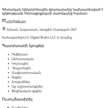
Գիտական էլեկտրոնային գրադարանը նախատեսված է
կրթությամբ հետաքրքրված մարդկանց համար:
mail
info@elib.am
location_on
Երևան, Հայաստան, Վազգեն Սարգսյան 26/1
Շահագործվում է Digital Brains LLC-ի կողմից
Պատրաստի նյութեր
Ռեֆերատ
Անհատական
Կուրսային
Դիպլոմային
Մագիստրոսական
Գրքեր
Հոդվածներ
Այլ աշխատանքներ
Ֆիզիկական գրքեր
Ուսումնասիրել
Բաժիններ