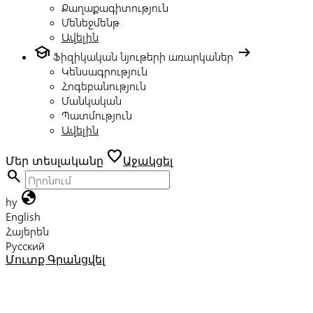
Քաղաքագիտություն
Մենեջմենթ
Ավելին
school
arrow_right_alt
Ֆիզիկական նյութերի առարկաներ
Կենսագրություն
Հոգեբանություն
Մանկական
Պատմություն
Ավելին
favorite
Մեր տեսլականը
Աջակցել
search
globe
hy
English
Հայերեն
Русский
Մուտք
Գրանցվել