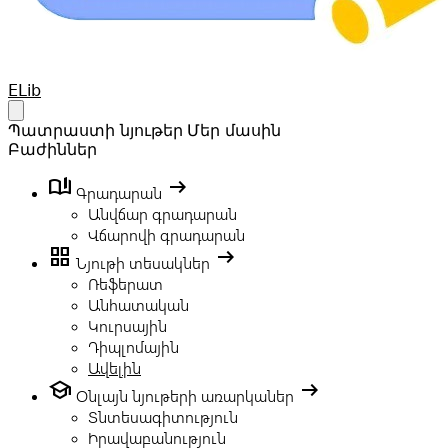
Your Company
ELib
Open main menu
Պատրաստի նյութեր
Մեր մասին
Բաժիններ
book_ribbon
arrow_right_alt
Գրադարան
Անվճար գրադարան
Վճարովի գրադարան
grid_view
arrow_right_alt
Նյութի տեսակներ
Ռեֆերատ
Անհատական
Կուրսային
Դիպլոմային
Ավելին
school
arrow_right_alt
Օնլայն նյութերի առարկաներ
Տնտեսագիտություն
Իրավաբանություն