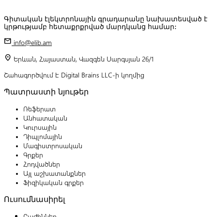
Գիտական էլեկտրոնային գրադարանը նախատեսված է
կրթությամբ հետաքրքրված մարդկանց համար:
mail
info@elib.am
location_on
Երևան, Հայաստան, Վազգեն Սարգսյան 26/1
Շահագործվում է Digital Brains LLC-ի կողմից
Պատրաստի նյութեր
Ռեֆերատ
Անհատական
Կուրսային
Դիպլոմային
Մագիստրոսական
Գրքեր
Հոդվածներ
Այլ աշխատանքներ
Ֆիզիկական գրքեր
Ուսումնասիրել
Բաժիններ