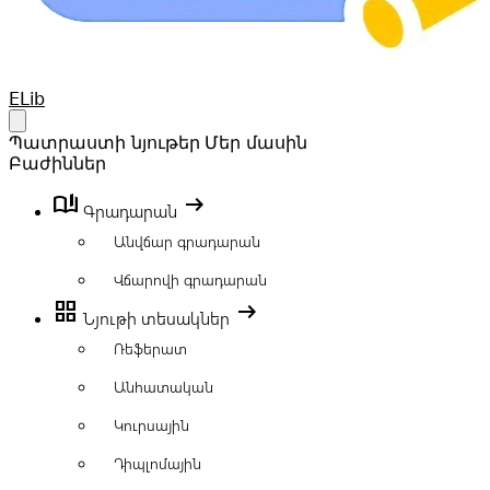
Your Company
ELib
Open main menu
Պատրաստի նյութեր
Մեր մասին
Բաժիններ
book_ribbon
arrow_right_alt
Գրադարան
Անվճար գրադարան
Վճարովի գրադարան
grid_view
arrow_right_alt
Նյութի տեսակներ
Ռեֆերատ
Անհատական
Կուրսային
Դիպլոմային