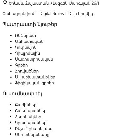
location_on
Երևան, Հայաստան, Վազգեն Սարգսյան 26/1
Շահագործվում է Digital Brains LLC-ի կողմից
Պատրաստի նյութեր
Ռեֆերատ
Անհատական
Կուրսային
Դիպլոմային
Մագիստրոսական
Գրքեր
Հոդվածներ
Այլ աշխատանքներ
Ֆիզիկական գրքեր
Ուսումնասիրել
Բաժիններ
Շտեմարաններ
Հեղինակներ
Գրադարաններ
Ինչու՞ ընտրել մեզ
Մեր տեսլականը