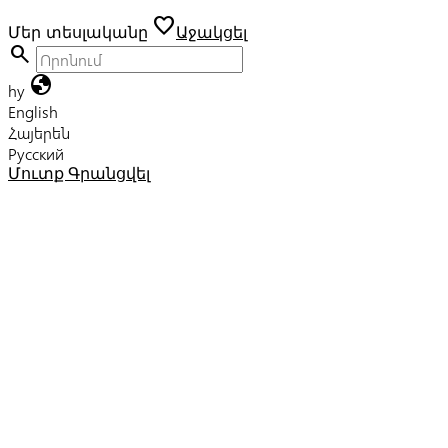
favorite
Մեր տեսլականը
Աջակցել
search
globe
hy
English
Հայերեն
Русский
Մուտք
Գրանցվել