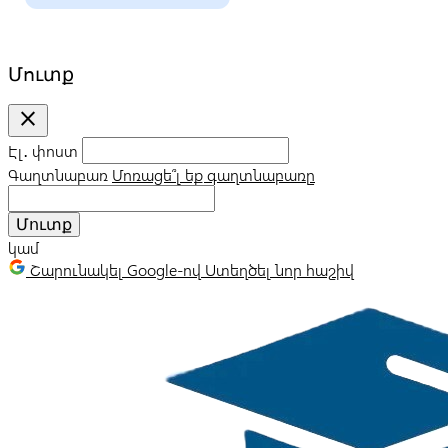
Մուտք
close
Էլ․ փոստ
Գաղտնաբառ
Մոռացե՞լ եք գաղտնաբառը
Մուտք
կամ
Շարունակել Google-ով
Ստեղծել նոր հաշիվ