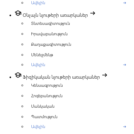
Ավելին
arrow_right_alt
school
arrow_right_alt
Օնլայն նյութերի առարկաներ
Տնտեսագիտություն
Իրավաբանություն
Քաղաքագիտություն
Մենեջմենթ
Ավելին
arrow_right_alt
school
arrow_right_alt
Ֆիզիկական նյութերի առարկաներ
Կենսագրություն
Հոգեբանություն
Մանկական
Պատմություն
Ավելին
arrow_right_alt