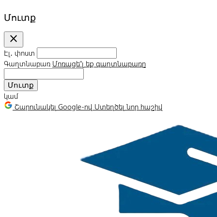
Մուտք
close
Էլ․ փոստ
Գաղտնաբառ
Մոռացե՞լ եք գաղտնաբառը
Մուտք
կամ
Շարունակել Google-ով
Ստեղծել նոր հաշիվ