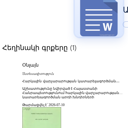
Ա
(1)
Հեղինակի գրքերը
Օնլայն
Տնտեսագիտություն
Հարկային վարչարարության կատարելագործման
խնդիրները ՀՀ-ում
Աշխատությունը նվիրված է Հայաստանի
Հանրապետությունում հարկային վարչարարության
կատարելագործման արդի խնդիրների
ուսումնասիրությանը՝ ընդգրկելով հարկային համակարգ
Թարմացվել է՝ 2026-07-10
արդյունավետության բարձրացման, հարկային
կարգապահության ամրապնդման և պետական
եկամուտների հավաքագրման որակի բարելավման
հարցերը։ Հեղինակը վերլուծում է հարկային
վարչարարության տեսական հիմքերը և գործնական
մեխանիզմները՝ դիտարկելով հարկային մարմինների