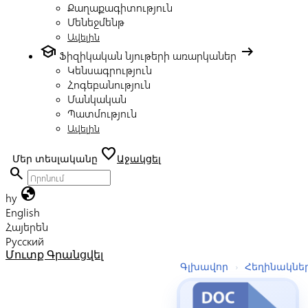
Քաղաքագիտություն
Մենեջմենթ
Ավելին
school
arrow_right_alt
Ֆիզիկական նյութերի առարկաներ
Կենսագրություն
Հոգեբանություն
Մանկական
Պատմություն
Ավելին
favorite
Մեր տեսլականը
Աջակցել
search
globe
hy
English
Հայերեն
Русский
Մուտք
Գրանցվել
Գլխավոր
›
Հեղինակնե