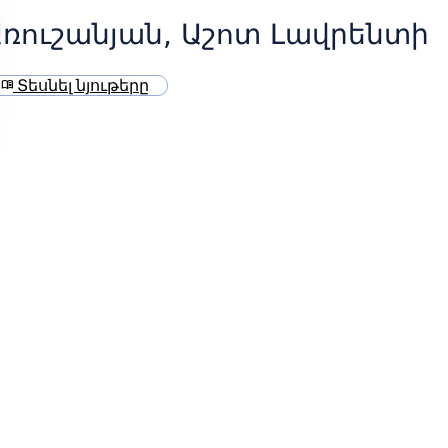
ռուշանյան, Աշոտ Լավրենտի
Տեսնել նյութերը
menu_book
ի