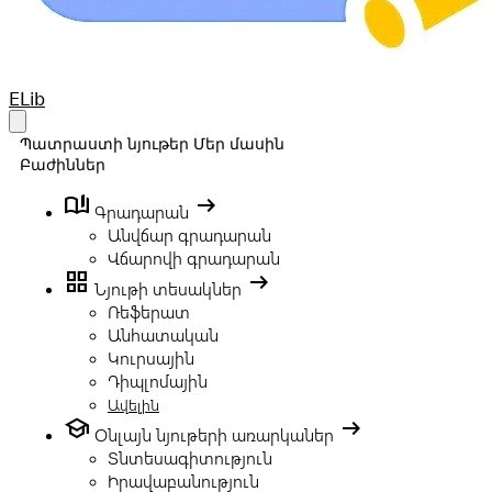
Your Company
ELib
Open main menu
Պատրաստի նյութեր
Մեր մասին
Բաժիններ
book_ribbon
arrow_right_alt
Գրադարան
Անվճար գրադարան
Վճարովի գրադարան
grid_view
arrow_right_alt
Նյութի տեսակներ
Ռեֆերատ
Անհատական
Կուրսային
Դիպլոմային
Ավելին
school
arrow_right_alt
Օնլայն նյութերի առարկաներ
Տնտեսագիտություն
Իրավաբանություն