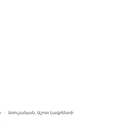
ր
›
Առուշանյան, Աշոտ Լավրենտի