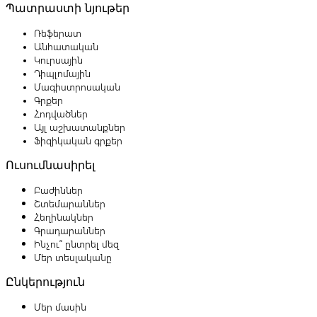
Պատրաստի նյութեր
Ռեֆերատ
Անհատական
Կուրսային
Դիպլոմային
Մագիստրոսական
Գրքեր
Հոդվածներ
Այլ աշխատանքներ
Ֆիզիկական գրքեր
Ուսումնասիրել
Բաժիններ
Շտեմարաններ
Հեղինակներ
Գրադարաններ
Ինչու՞ ընտրել մեզ
Մեր տեսլականը
Ընկերություն
Մեր մասին