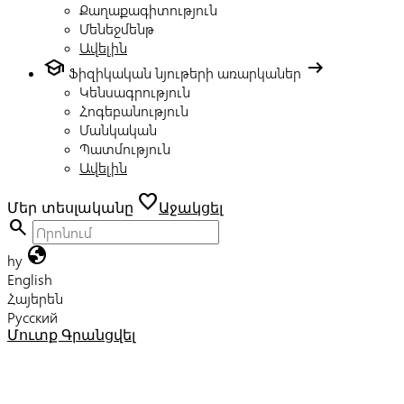
Քաղաքագիտություն
Մենեջմենթ
Ավելին
school
arrow_right_alt
Ֆիզիկական նյութերի առարկաներ
Կենսագրություն
Հոգեբանություն
Մանկական
Պատմություն
Ավելին
favorite
Մեր տեսլականը
Աջակցել
search
globe
hy
English
Հայերեն
Русский
Մուտք
Գրանցվել