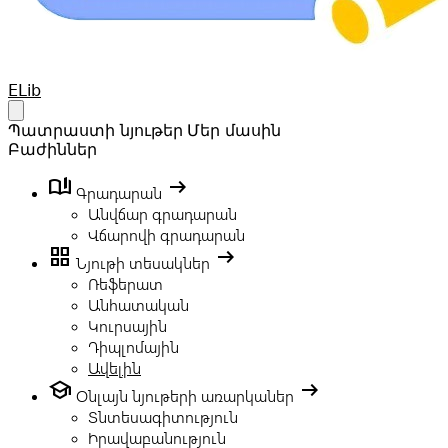
Your Company
ELib
Open main menu
Պատրաստի նյութեր
Մեր մասին
Բաժիններ
book_ribbon
arrow_right_alt
Գրադարան
Անվճար գրադարան
Վճարովի գրադարան
grid_view
arrow_right_alt
Նյութի տեսակներ
Ռեֆերատ
Անհատական
Կուրսային
Դիպլոմային
Ավելին
school
arrow_right_alt
Օնլայն նյութերի առարկաներ
Տնտեսագիտություն
Իրավաբանություն