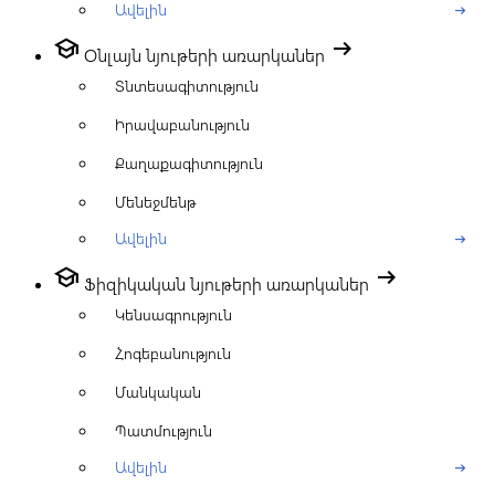
Ավելին
arrow_right_alt
school
arrow_right_alt
Օնլայն նյութերի առարկաներ
Տնտեսագիտություն
Իրավաբանություն
Քաղաքագիտություն
Մենեջմենթ
Ավելին
arrow_right_alt
school
arrow_right_alt
Ֆիզիկական նյութերի առարկաներ
Կենսագրություն
Հոգեբանություն
Մանկական
Պատմություն
Ավելին
arrow_right_alt