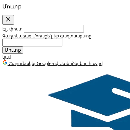
Մուտք
close
Էլ․ փոստ
Գաղտնաբառ
Մոռացե՞լ եք գաղտնաբառը
Մուտք
կամ
Շարունակել Google-ով
Ստեղծել նոր հաշիվ