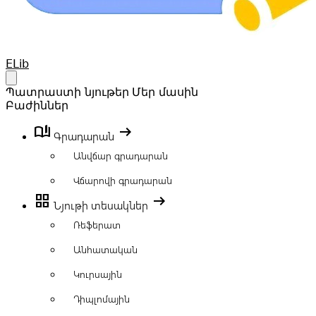
Your Company
ELib
Open main menu
Պատրաստի նյութեր
Մեր մասին
Բաժիններ
book_ribbon
arrow_right_alt
Գրադարան
Անվճար գրադարան
Վճարովի գրադարան
grid_view
arrow_right_alt
Նյութի տեսակներ
Ռեֆերատ
Անհատական
Կուրսային
Դիպլոմային