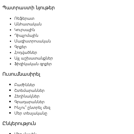
Պատրաստի նյութեր
Ռեֆերատ
Անհատական
Կուրսային
Դիպլոմային
Մագիստրոսական
Գրքեր
Հոդվածներ
Այլ աշխատանքներ
Ֆիզիկական գրքեր
Ուսումնասիրել
Բաժիններ
Շտեմարաններ
Հեղինակներ
Գրադարաններ
Ինչու՞ ընտրել մեզ
Մեր տեսլականը
Ընկերություն
Մեր մասին