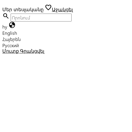
favorite
Մեր տեսլականը
Աջակցել
search
globe
hy
English
Հայերեն
Русский
Մուտք
Գրանցվել