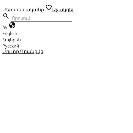
favorite
Մեր տեսլականը
Աջակցել
search
globe
hy
English
Հայերեն
Русский
Մուտք
Գրանցվել