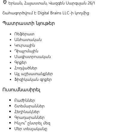
location_on
Երևան, Հայաստան, Վազգեն Սարգսյան 26/1
Շահագործվում է Digital Brains LLC-ի կողմից
Պատրաստի նյութեր
Ռեֆերատ
Անհատական
Կուրսային
Դիպլոմային
Մագիստրոսական
Գրքեր
Հոդվածներ
Այլ աշխատանքներ
Ֆիզիկական գրքեր
Ուսումնասիրել
Բաժիններ
Շտեմարաններ
Հեղինակներ
Գրադարաններ
Ինչու՞ ընտրել մեզ
Մեր տեսլականը