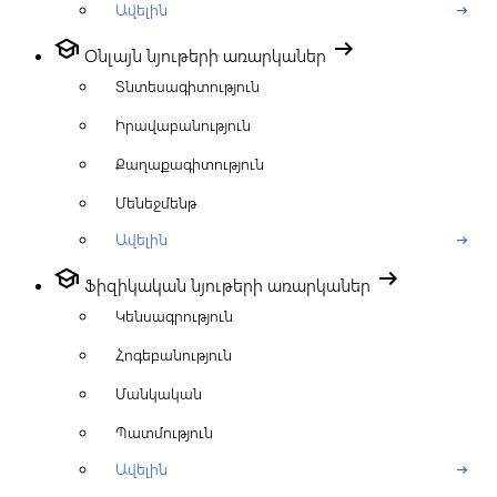
Ավելին
arrow_right_alt
school
arrow_right_alt
Օնլայն նյութերի առարկաներ
Տնտեսագիտություն
Իրավաբանություն
Քաղաքագիտություն
Մենեջմենթ
Ավելին
arrow_right_alt
school
arrow_right_alt
Ֆիզիկական նյութերի առարկաներ
Կենսագրություն
Հոգեբանություն
Մանկական
Պատմություն
Ավելին
arrow_right_alt