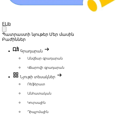
Your Company
ELib
Open main menu
Պատրաստի նյութեր
Մեր մասին
Բաժիններ
book_ribbon
arrow_right_alt
Գրադարան
Անվճար գրադարան
Վճարովի գրադարան
grid_view
arrow_right_alt
Նյութի տեսակներ
Ռեֆերատ
Անհատական
Կուրսային
Դիպլոմային